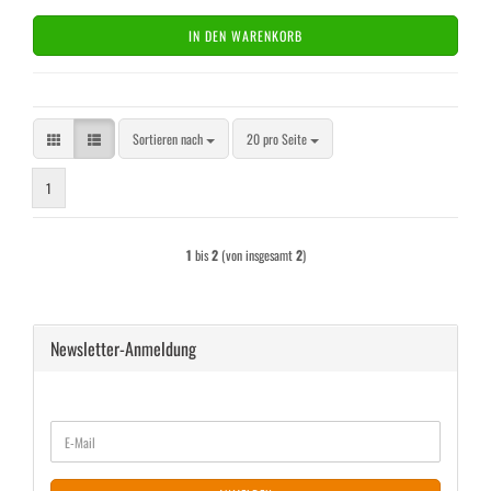
IN DEN WARENKORB
Sortieren nach
pro Seite
Sortieren nach
20 pro Seite
1
1
bis
2
(von insgesamt
2
)
Newsletter-Anmeldung
WEITER
E-
ZUR
Mail
NEWSLETTER-
ANMELDUNG