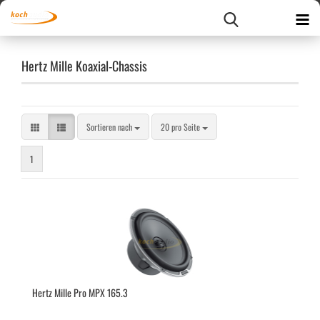
Hertz Mille Koaxial-Chassis
Sortieren nach
pro Seite
Sortieren nach
20 pro Seite
1
Hertz Mille Pro MPX 165.3