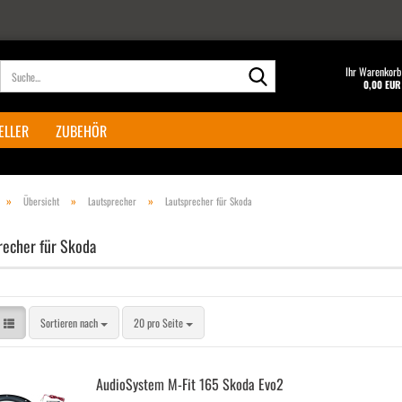
Suche...
Ihr Warenkorb
0,00 EUR
ELLER
ZUBEHÖR
»
»
»
Übersicht
Lautsprecher
Lautsprecher für Skoda
recher für Skoda
Sortieren nach
pro Seite
Sortieren nach
20 pro Seite
Au­dio­Sys­tem M-Fit 165 Skoda Evo2