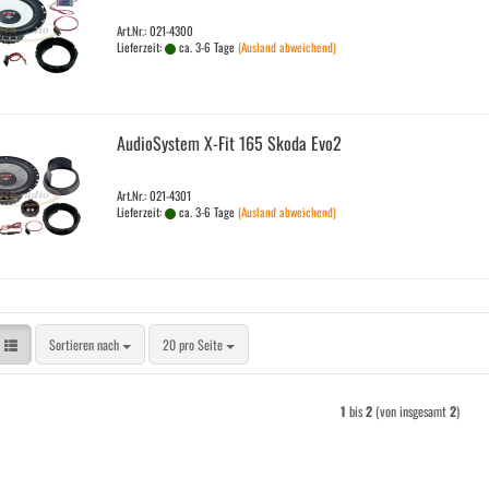
Art.Nr.: 021-4300
Lieferzeit:
ca. 3-6 Tage
(Ausland abweichend)
Au­dio­Sys­tem X-Fit 165 Skoda Evo2
Art.Nr.: 021-4301
Lieferzeit:
ca. 3-6 Tage
(Ausland abweichend)
Sortieren nach
pro Seite
Sortieren nach
20 pro Seite
1
bis
2
(von insgesamt
2
)