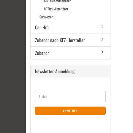
6,5" Tief-Mitteltöner
8" Tief-Mitteltöner
Subwoofer
Car-Hifi
Zubehör nach KFZ-Hersteller
Zubehör
Newsletter-Anmeldung
WEITER
E-
ZUR
Mail
NEWSLETTER-
ANMELDUNG
ANMELDEN