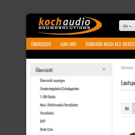
Alle
ÜBERSICHT
CAR-HIFI
ZUBEHÖR NACH KFZ-HERST
Startseite
Übersicht
Übersicht anzeigen
Lautsp
Sonderangebote/Schnäppchen
1-DIN Radio
Navi-/Multimedia/Verstärker
Verstärker
DSP
Dash-Cam