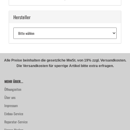
Hersteller
Alle Preise beinhalten die gesetzliche MwSt. von 19% zzgl. Versandkosten.
Die Versandkosten für sperrige Artikel bitte extra erfragen.
MEHR ÜBER...
Öffnungzeiten
Über uns
Impressum
Einbau-Service
Reparatur-Service
Unsere Marken