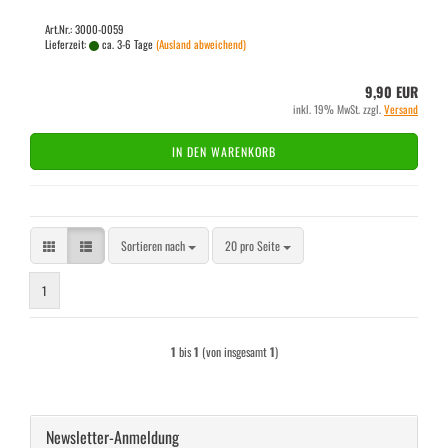
Art.Nr.: 3000-0059
Lieferzeit:
ca. 3-6 Tage
(Ausland abweichend)
9,90 EUR
inkl. 19% MwSt. zzgl.
Versand
IN DEN WARENKORB
Sortieren nach
pro Seite
Sortieren nach
20 pro Seite
1
1
bis
1
(von insgesamt
1
)
Newsletter-Anmeldung