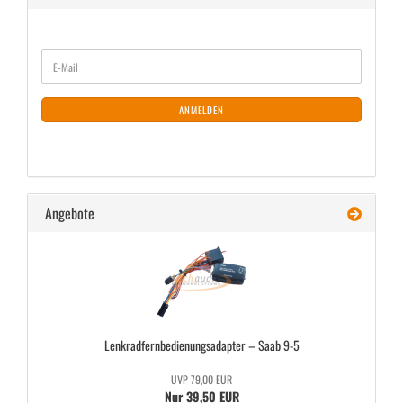
WEITER
E-
ZUR
Mail
NEWSLETTER-
ANMELDUNG
ANMELDEN
Angebote
Lenk­rad­fern­be­die­nungs­ad­ap­ter – Saab 9-5
UVP 79,00 EUR
Nur 39,50 EUR