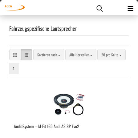
Fahrzeugspezifische Lautsprecher
Sortieren nach
pro Seite
Sortieren nach
Alle Hersteller
20 pro Seite
1
Au­dio­Sys­tem – M-Fit 165 Audi A3 8P Evo2