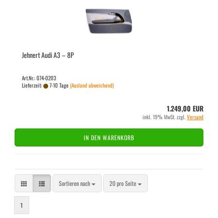
Jeh­nert Audi A3 – 8P
Art.Nr.: 074-0203
Lieferzeit:
7-10 Tage
(Ausland abweichend)
1.249,00 EUR
inkl. 19% MwSt. zzgl.
Versand
IN DEN WARENKORB
Sortieren nach
pro Seite
Sortieren nach
20 pro Seite
1