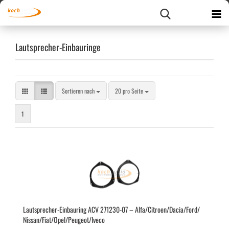
Lautsprecher-Einbauringe
Sortieren nach
pro Seite
Sortieren nach
20 pro Seite
1
Lautsprecher-​​Ein­bau­ring ACV 271230-​​07 – Alfa/Ci­tro­en/Dacia/Ford/
Nis­san/Fiat/Opel/Peu­geot/Iveco