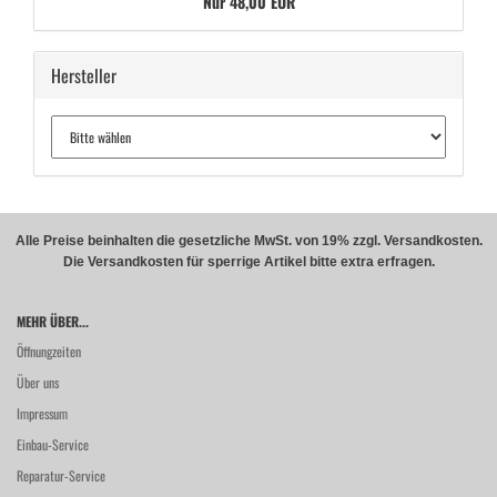
Nur 48,00 EUR
Hersteller
Alle Preise beinhalten die gesetzliche MwSt. von 19% zzgl. Versandkosten.
Die Versandkosten für sperrige Artikel bitte extra erfragen.
MEHR ÜBER...
Öffnungzeiten
Über uns
Impressum
Einbau-Service
Reparatur-Service