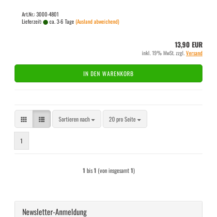
Art.Nr.: 3000-4801
Lieferzeit:
ca. 3-6 Tage
(Ausland abweichend)
13,90 EUR
inkl. 19% MwSt. zzgl.
Versand
IN DEN WARENKORB
Sortieren nach
pro Seite
Sortieren nach
20 pro Seite
1
1
bis
1
(von insgesamt
1
)
Newsletter-Anmeldung