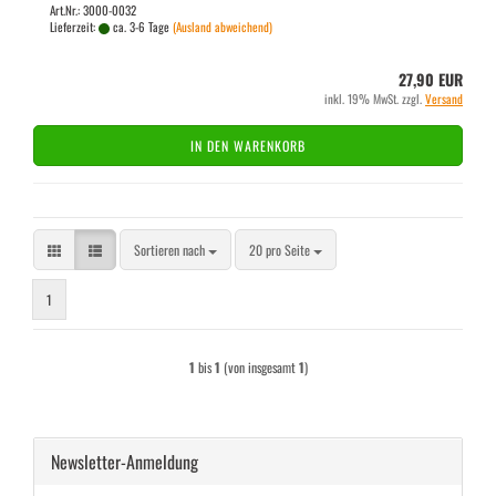
Art.Nr.: 3000-0032
Lieferzeit:
ca. 3-6 Tage
(Ausland abweichend)
27,90 EUR
inkl. 19% MwSt. zzgl.
Versand
IN DEN WARENKORB
Sortieren nach
pro Seite
Sortieren nach
20 pro Seite
1
1
bis
1
(von insgesamt
1
)
Newsletter-Anmeldung