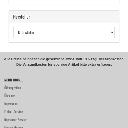
Hersteller
Alle Preise beinhalten die gesetzliche MwSt. von 19% zzgl. Versandkosten.
Die Versandkosten für sperrige Artikel bitte extra erfragen.
MEHR ÜBER...
Öffnungzeiten
Über uns
Impressum
Einbau-Service
Reparatur-Service
Unsere Marken