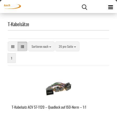
T-Kabelsätze
Sortieren nach
pro Seite
Sortieren nach
20 pro Seite
1
T-​Ka­bel­satz ACV 57-​1120 – Quad­lock auf ISO-​Norm – 1:1