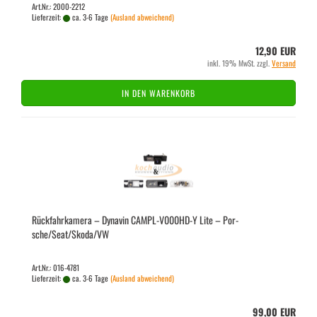
Art.Nr.: 2000-2212
Lieferzeit:
ca. 3-6 Tage
(Ausland abweichend)
12,90 EUR
inkl. 19% MwSt. zzgl.
Versand
IN DEN WARENKORB
Rück­fahr­ka­me­ra – Dy­na­vin CAMPL-​​V000HD-​Y Lite – Por­
sche/Seat/Skoda/VW
Art.Nr.: 016-4781
Lieferzeit:
ca. 3-6 Tage
(Ausland abweichend)
99,00 EUR