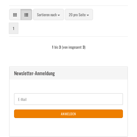
Sortieren nach
pro Seite
Sortieren nach
20 pro Seite
1
1
bis
3
(von insgesamt
3
)
Newsletter-Anmeldung
WEITER
E-
ZUR
Mail
NEWSLETTER-
ANMELDUNG
ANMELDEN