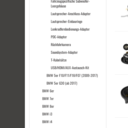
Fahrzeugspezifische Subwoofer-
Leergehäuse
Lautsprecher-Anschluss-Adapter
Lautsprecher-Einbauringe
Lenkradfernbedienungs-Adapter
PDC-Adapter
Rückfahrkamera
Soundsystem-Adapter
T-Kabelsätze
USB/HDMI/AUX-Austausch-Kit
BMW 5er F10/F11/F18/F07 (2009-2017)
BMW 5er G30 (ab 2017)
BMW 6er
BMW 7er
BMW 8er
BMW i3
BMW i4