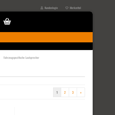
Kundenlogin
Merkzettel
»
Fahrzeugspezifische Lautsprecher
1
2
3
»