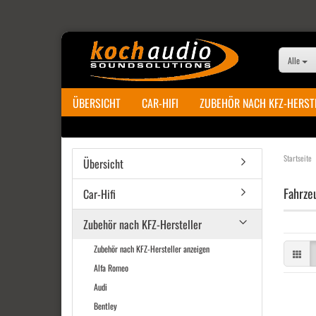
Alle
ÜBERSICHT
CAR-HIFI
ZUBEHÖR NACH KFZ-HERST
Startseite
Übersicht
Fahrze
Car-Hifi
Zubehör nach KFZ-Hersteller
Zubehör nach KFZ-Hersteller anzeigen
Alfa Romeo
Audi
Bentley