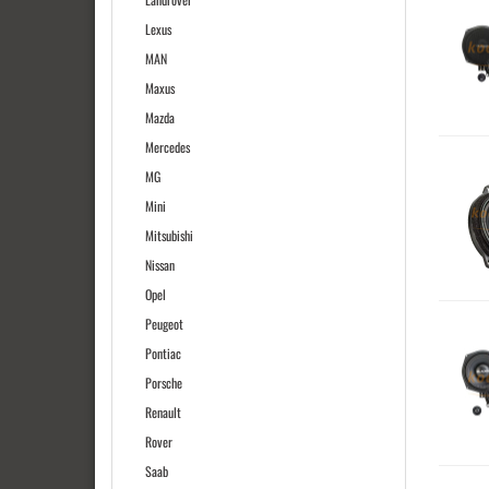
Lexus
MAN
Maxus
Mazda
Mercedes
MG
Mini
Mitsubishi
Nissan
Opel
Peugeot
Pontiac
Porsche
Renault
Rover
Saab