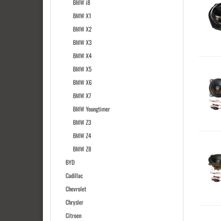
BMW i8
BMW X1
BMW X2
BMW X3
BMW X4
BMW X5
BMW X6
BMW X7
BMW Youngtimer
BMW Z3
BMW Z4
BMW Z8
BYD
Cadillac
Chevrolet
Chrysler
Citroen