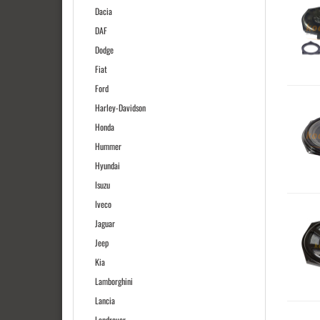
Dacia
DAF
Dodge
Fiat
Ford
Harley-Davidson
Honda
Hummer
Hyundai
Isuzu
Iveco
Jaguar
Jeep
Kia
Lamborghini
Lancia
Landrover