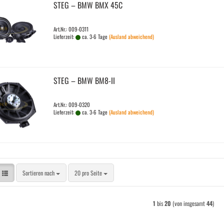
STEG – BMW BMX 45C
Art.Nr.: 009-0311
Lieferzeit:
ca. 3-6 Tage
(Ausland abweichend)
STEG – BMW BM8-​II
Art.Nr.: 009-0320
Lieferzeit:
ca. 3-6 Tage
(Ausland abweichend)
Sortieren nach
pro Seite
Sortieren nach
20 pro Seite
1
bis
20
(von insgesamt
44
)