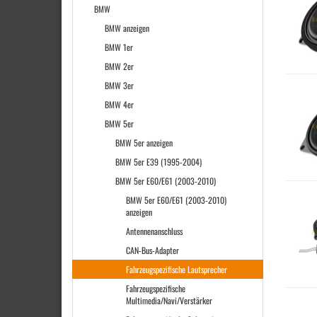
BMW
BMW anzeigen
BMW 1er
BMW 2er
BMW 3er
BMW 4er
BMW 5er
BMW 5er anzeigen
BMW 5er E39 (1995-2004)
BMW 5er E60/E61 (2003-2010)
BMW 5er E60/E61 (2003-2010)
anzeigen
Antennenanschluss
CAN-Bus-Adapter
Fahrzeugspezifische Lautsprecher
Fahrzeugspezifische
Multimedia/Navi/Verstärker