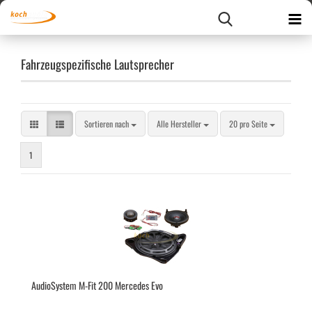
Fahrzeugspezifische Lautsprecher
Sortieren nach
pro Seite
Sortieren nach
Alle Hersteller
20 pro Seite
1
Au­dio­Sys­tem M-Fit 200 Mer­ce­des Evo