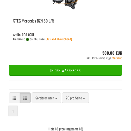
STEG Mer­ce­des BZN 80 L/R
Art.Nr.: 009-0251
Lieferzeit:
ca. 3-6 Tage
(Ausland abweichend)
500,00 EUR
inkl. 19% MwSt. zzgl.
Versand
IN DEN WARENKORB
Sortieren nach
pro Seite
Sortieren nach
20 pro Seite
1
1
bis
18
(von insgesamt
18
)