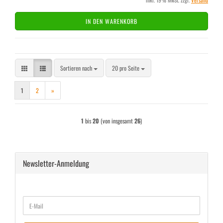
inkl. 19% MwSt. zzgl.
Versand
IN DEN WARENKORB
Sortieren nach
pro Seite
Sortieren nach
20 pro Seite
1
2
»
1
bis
20
(von insgesamt
26
)
Newsletter-Anmeldung
WEITER
E-
ZUR
Mail
NEWSLETTER-