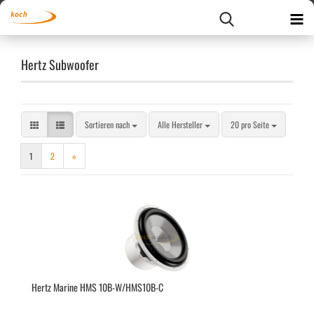
Hertz Subwoofer
Sortieren nach
pro Seite
Sortieren nach
Alle Hersteller
20 pro Seite
1
2
»
Hertz Ma­ri­ne HMS 10B-W/HMS10B-​​C