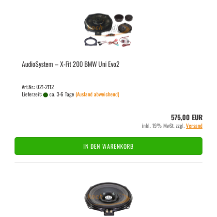
Au­dio­Sys­tem – X-Fit 200 BMW Uni Evo2
Art.Nr.: 021-2112
Lieferzeit:
ca. 3-6 Tage
(Ausland abweichend)
575,00 EUR
inkl. 19% MwSt. zzgl.
Versand
IN DEN WARENKORB