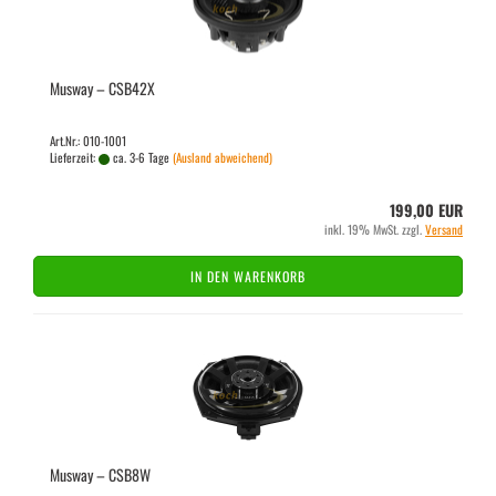
Mus­way – CSB42X
Art.Nr.: 010-1001
Lieferzeit:
ca. 3-6 Tage
(Ausland abweichend)
199,00 EUR
inkl. 19% MwSt. zzgl.
Versand
IN DEN WARENKORB
Mus­way – CSB8W