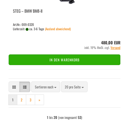
STEG – BMW BM8-​II
Art.Nr.: 009-0320
Lieferzeit:
ca. 3-6 Tage
(Ausland abweichend)
480,00 EUR
inkl. 19% MwSt. zzgl.
Versand
IN DEN WARENKORB
Sortieren nach
pro Seite
Sortieren nach
20 pro Seite
1
2
3
»
1
bis
20
(von insgesamt
53
)