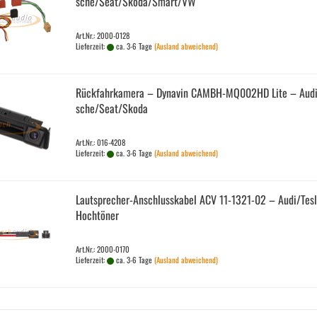
sche/Seat/Skoda/Smart/VW
Art.Nr.: 2000-0128
Lieferzeit:
ca. 3-6 Tage
(Ausland abweichend)
Rück­fahr­ka­me­ra – Dy­na­vin CAMBH-​​MQ002HD Lite – Aud
sche/Seat/Skoda
Art.Nr.: 016-4208
Lieferzeit:
ca. 3-6 Tage
(Ausland abweichend)
Lautsprecher-​​An­schluss­ka­bel ACV 11-​1321-​02 – Audi/Tesla
Hoch­tö­ner
Art.Nr.: 2000-0170
Lieferzeit:
ca. 3-6 Tage
(Ausland abweichend)