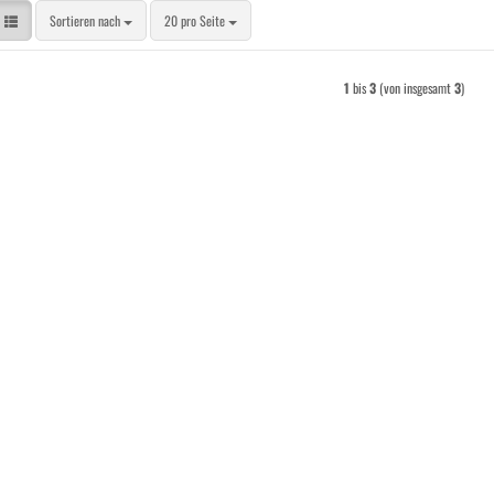
Sortieren nach
pro Seite
Sortieren nach
20 pro Seite
1
bis
3
(von insgesamt
3
)