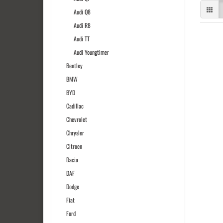
Audi Q8
Audi R8
Audi TT
Audi Youngtimer
Bentley
BMW
BYD
Cadillac
Chevrolet
Chrysler
Citroen
Dacia
DAF
Dodge
Fiat
Ford