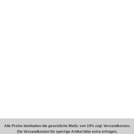
Alle Preise beinhalten die gesetzliche MwSt. von 19% zzgl. Versandkosten.
Die Versandkosten für sperrige Artikel bitte extra erfragen.