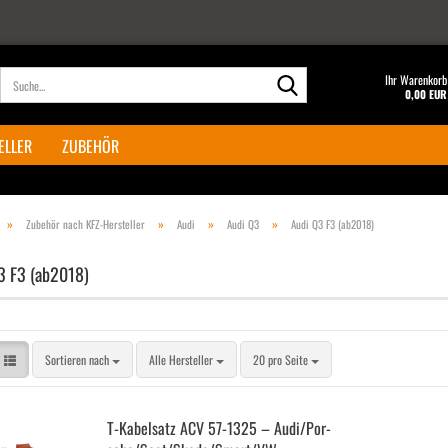
Suche...
Ihr Warenkorb
0,00 EUR
ELLER
ZUBEHÖR
»
»
»
»
Zubehör nach KFZ-Hersteller
Audi
Audi Q3
Audi Q3 F3 (ab2018)
3 F3 (ab2018)
Sortieren nach
pro Seite
Sortieren nach
Alle Hersteller
20 pro Seite
T-​Ka­bel­satz ACV 57-​1325 – Audi/Por­