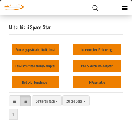
Mitsubishi Space Star
Fahrzeugspezifische Radio/Navi
Lautsprecher-Einbauringe
Lenkradfernbedienungs-Adapter
Radio-Anschluss-Adapter
Radio-Einbaublenden
T-Kabelsätze
Sortieren nach
pro Seite
Sortieren nach
20 pro Seite
1