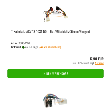
T-​Ka­bel­satz ACV 13-​1031-​50 – Fiat/Mi­tsu­bi­shi/Ci­tro­en/Peu­geot
Art.Nr.: 2000-2351
Lieferzeit:
ca. 3-6 Tage
(Ausland abweichend)
17,90 EUR
inkl. 19% MwSt. zzgl.
Versand
IN DEN WARENKORB