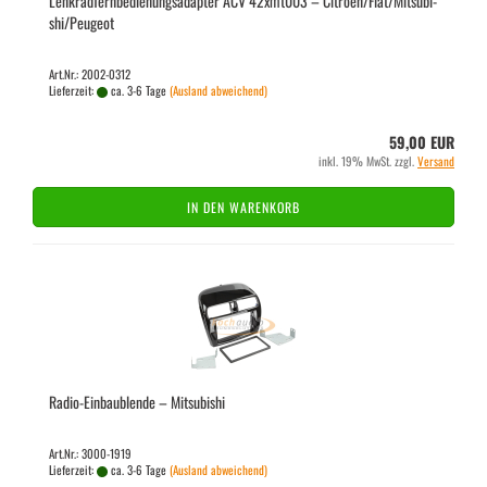
Lenk­rad­fern­be­die­nungs­ad­ap­ter ACV 42xmt003 – Ci­tro­en/Fiat/Mi­tsu­bi­
shi/Peu­geot
Art.Nr.: 2002-0312
Lieferzeit:
ca. 3-6 Tage
(Ausland abweichend)
59,00 EUR
inkl. 19% MwSt. zzgl.
Versand
IN DEN WARENKORB
Radio-​​Ein­bau­blen­de – Mi­tsu­bi­shi
Art.Nr.: 3000-1919
Lieferzeit:
ca. 3-6 Tage
(Ausland abweichend)