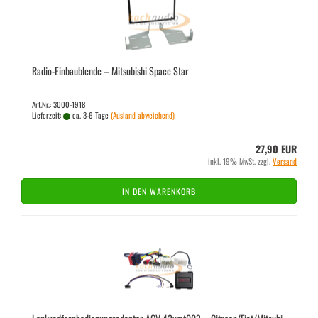
Radio-​​Ein­bau­blen­de – Mi­tsu­bi­shi Space Star
Art.Nr.: 3000-1918
Lieferzeit:
ca. 3-6 Tage
(Ausland abweichend)
27,90 EUR
inkl. 19% MwSt. zzgl.
Versand
IN DEN WARENKORB