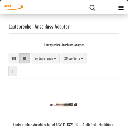
Lautsprecher-Anschluss-Adapter
Lautsprecher-Anschluss-Adapter
Sortieren nach
pro Seite
Sortieren nach
20 pro Seite
1
Lautsprecher-​​An­schluss­ka­bel ACV 11-​1321-​02 – Audi/Tesla-​​Hoch­tö­ner