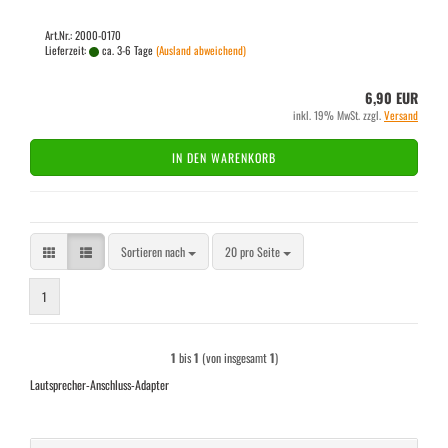
Art.Nr.: 2000-0170
Lieferzeit:
ca. 3-6 Tage
(Ausland abweichend)
6,90 EUR
inkl. 19% MwSt. zzgl.
Versand
IN DEN WARENKORB
Sortieren nach
pro Seite
Sortieren nach
20 pro Seite
1
1
bis
1
(von insgesamt
1
)
Lautsprecher-Anschluss-Adapter