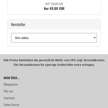
UVP 138,00 EUR
Nur 69,00 EUR
Hersteller
Alle Preise beinhalten die gesetzliche MwSt. von 19% zzgl. Versandkosten.
Die Versandkosten für sperrige Artikel bitte extra erfragen.
MEHR ÜBER...
Öffnungzeiten
Über uns
Impressum
Einbau-Service