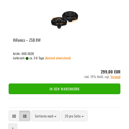
Hi­Fo­nics – ZSB 8W
Art.Nr.: 006-5020
Lieferzeit:
ca. 3-6 Tage
(Ausland abweichend)
299,00 EUR
inkl. 19% MwSt. zzgl.
Versand
IN DEN WARENKORB
Sortieren nach
pro Seite
Sortieren nach
20 pro Seite
1