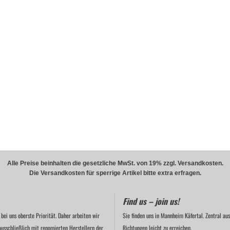
Alle Preise beinhalten die gesetzliche MwSt. von 19% zzgl. Versandkosten.
Die Versandkosten für sperrige Artikel bitte extra erfragen.
Find us – join us!
 bei uns oberste Priorität. Daher arbeiten wir
Sie finden uns in Mannheim Käfertal. Zentral aus
ausschließlich mit renomierten Herstellern der
Richtungen leicht zu erreichen.