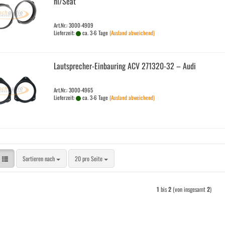
ni/Seat
Art.Nr.: 3000-4909
Lieferzeit:
ca. 3-6 Tage
(Ausland abweichend)
Lautsprecher-​​Ein­bau­ring ACV 271320-​​32 – Audi
Art.Nr.: 3000-4965
Lieferzeit:
ca. 3-6 Tage
(Ausland abweichend)
Sortieren nach
pro Seite
Sortieren nach
20 pro Seite
1
bis
2
(von insgesamt
2
)