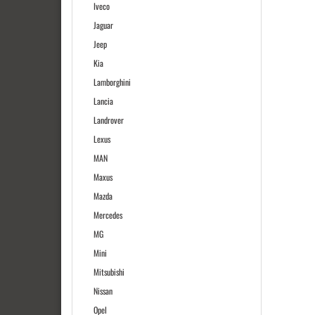
Iveco
Jaguar
Jeep
Kia
Lamborghini
Lancia
Landrover
Lexus
MAN
Maxus
Mazda
Mercedes
MG
Mini
Mitsubishi
Nissan
Opel