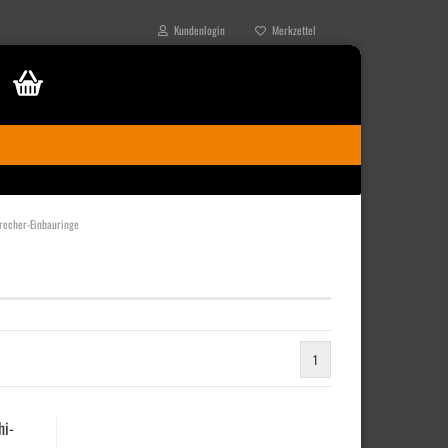
Kundenlogin
Merkzettel
recher-Einbauringe
1
hi­