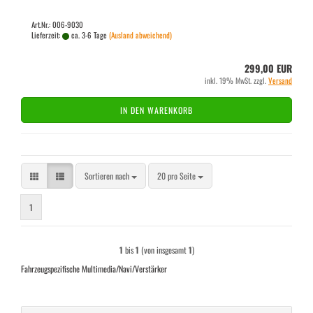
Art.Nr.: 006-9030
Lieferzeit:
ca. 3-6 Tage
(Ausland abweichend)
299,00 EUR
inkl. 19% MwSt. zzgl.
Versand
IN DEN WARENKORB
Sortieren nach
pro Seite
Sortieren nach
20 pro Seite
1
1
bis
1
(von insgesamt
1
)
Fahrzeugspezifische Multimedia/Navi/Verstärker