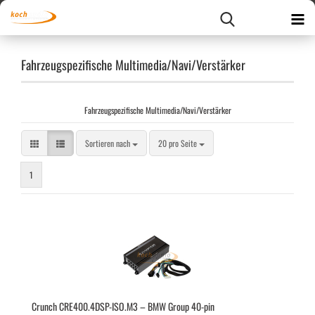
Fahrzeugspezifische Multimedia/Navi/Verstärker
Fahrzeugspezifische Multimedia/Navi/Verstärker
Sortieren nach
pro Seite
Sortieren nach
20 pro Seite
1
Crunch CRE400.4DSP-​ISO.M3 – BMW Group 40-​pin