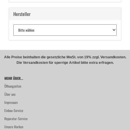
Hersteller
Alle Preise beinhalten die gesetzliche MwSt. von 19% zzgl. Versandkosten.
Die Versandkosten für sperrige Artikel bitte extra erfragen.
MEHR ÜBER...
Öffnungzeiten
Über uns
Impressum
Einbau-Service
Reparatur-Service
Unsere Marken