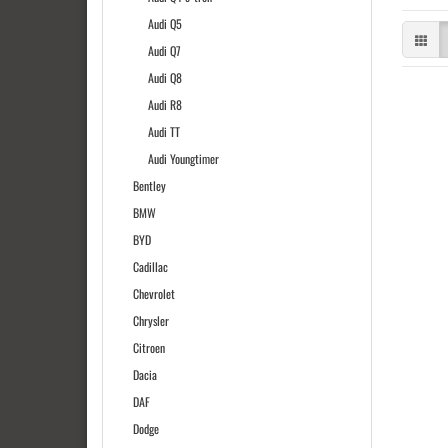
Audi Q5
Audi Q7
Audi Q8
Audi R8
Audi TT
Audi Youngtimer
Bentley
BMW
BYD
Cadillac
Chevrolet
Chrysler
Citroen
Dacia
DAF
Dodge