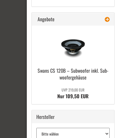
Angebote
Swans CS 120B – Sub­woo­fer inkl. Sub­
woo­fer­ge­häu­se
UVP 219,00 EUR
Nur 109,50 EUR
Hersteller