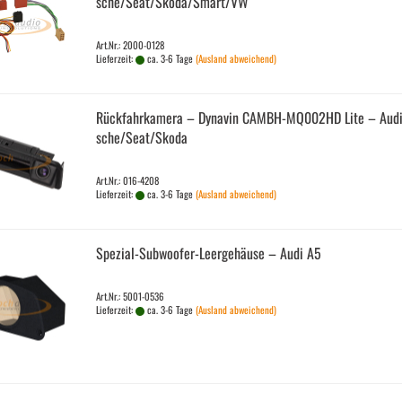
sche/Seat/Skoda/Smart/VW
Art.Nr.: 2000-0128
Lieferzeit:
ca. 3-6 Tage
(Ausland abweichend)
Rück­fahr­ka­me­ra – Dy­na­vin CAMBH-​​MQ002HD Lite – Aud
sche/Seat/Skoda
Art.Nr.: 016-4208
Lieferzeit:
ca. 3-6 Tage
(Ausland abweichend)
Spezial-​​Subwoofer-​Leergehäuse – Audi A5
Art.Nr.: 5001-0536
Lieferzeit:
ca. 3-6 Tage
(Ausland abweichend)