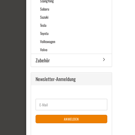
SsangYong
Subaru
Suzuki
Tesla
Toyota
Volkswagen
Volvo
Zubehör
Newsletter-Anmeldung
WEITER
E-
ZUR
Mail
NEWSLETTER-
ANMELDUNG
ANMELDEN