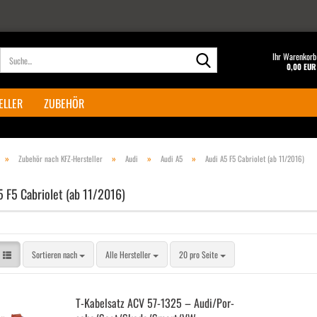
Suche...
Ihr Warenkorb
0,00 EUR
ELLER
ZUBEHÖR
»
»
»
»
Zubehör nach KFZ-Hersteller
Audi
Audi A5
Audi A5 F5 Cabriolet (ab 11/2016)
5 F5 Cabriolet (ab 11/2016)
Sortieren nach
pro Seite
Sortieren nach
Alle Hersteller
20 pro Seite
T-​Ka­bel­satz ACV 57-​1325 – Audi/Por­