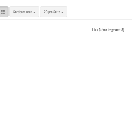
Sortieren nach
pro Seite
Sortieren nach
20 pro Seite
1
bis
3
(von insgesamt
3
)