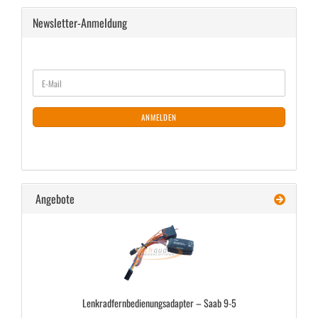
Newsletter-Anmeldung
WEITER
E-
ZUR
Mail
NEWSLETTER-
ANMELDUNG
ANMELDEN
Angebote
Lenk­rad­fern­be­die­nungs­ad­ap­ter – Saab 9-5