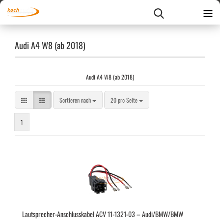
Audi A4 W8 (ab 2018)
Audi A4 W8 (ab 2018)
Sortieren nach
pro Seite
Sortieren nach
20 pro Seite
1
Lautsprecher-​​An­schluss­ka­bel ACV 11-​1321-​03 – Audi/BMW/BMW