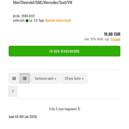
Mini/Che­vro­let/GMC/Mer­ce­des/Seat/VW
Art.Nr.: 2000-0172
Lieferzeit:
ca. 3-6 Tage
(Ausland abweichend)
19,80 EUR
inkl. 19% MwSt. zzgl.
Versand
IN DEN WARENKORB
Sortieren nach
pro Seite
Sortieren nach
20 pro Seite
1
1
bis
1
(von insgesamt
1
)
Audi A4 W8 (ab 2018)