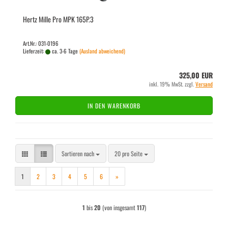
Hertz Mille Pro MPK 165P.3
Art.Nr.: 031-0196
Lieferzeit:
ca. 3-6 Tage
(Ausland abweichend)
325,00 EUR
inkl. 19% MwSt. zzgl.
Versand
IN DEN WARENKORB
Sortieren nach
pro Seite
Sortieren nach
20 pro Seite
1
2
3
4
5
6
»
1
bis
20
(von insgesamt
117
)