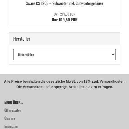
Swans CS 120B – Sub­woo­fer inkl. Sub­woo­fer­ge­häu­se
UVP 219,00 EUR
Nur 109,50 EUR
Hersteller
Alle Preise beinhalten die gesetzliche MwSt. von 19% zzgl. Versandkosten.
Die Versandkosten für sperrige Artikel bitte extra erfragen.
MEHR ÜBER...
Öffnungzeiten
Über uns
Impressum