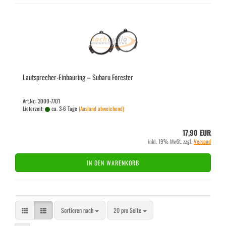
Lautsprecher-​​Ein­bau­ring – Sub­a­ru Fo­res­ter
Art.Nr.: 3000-7701
Lieferzeit:
ca. 3-6 Tage
(Ausland abweichend)
17,90 EUR
inkl. 19% MwSt. zzgl.
Versand
IN DEN WARENKORB
Sortieren nach
pro Seite
Sortieren nach
20 pro Seite