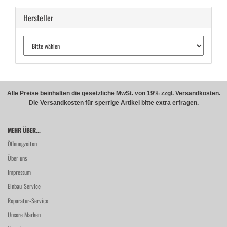
Hersteller
Alle Preise beinhalten die gesetzliche MwSt. von 19% zzgl. Versandkosten.
Die Versandkosten für sperrige Artikel bitte extra erfragen.
MEHR ÜBER...
Öffnungzeiten
Über uns
Impressum
Einbau-Service
Reparatur-Service
Unsere Marken