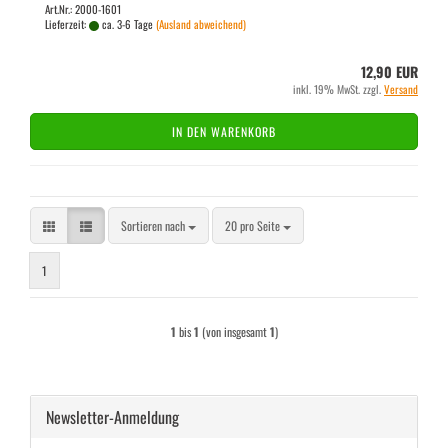
Art.Nr.: 2000-1601
Lieferzeit:
ca. 3-6 Tage
(Ausland abweichend)
12,90 EUR
inkl. 19% MwSt. zzgl.
Versand
IN DEN WARENKORB
Sortieren nach
pro Seite
Sortieren nach
20 pro Seite
1
1
bis
1
(von insgesamt
1
)
Newsletter-Anmeldung