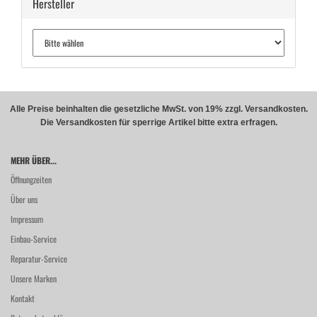
Hersteller
Alle Preise beinhalten die gesetzliche MwSt. von 19% zzgl. Versandkosten.
Die Versandkosten für sperrige Artikel bitte extra erfragen.
MEHR ÜBER...
Öffnungzeiten
Über uns
Impressum
Einbau-Service
Reparatur-Service
Unsere Marken
Kontakt