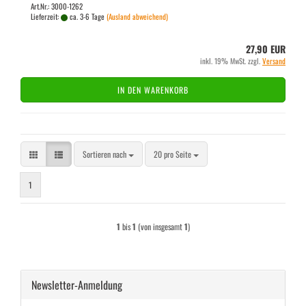
Art.Nr.: 3000-1262
Lieferzeit:
ca. 3-6 Tage
(Ausland abweichend)
27,90 EUR
inkl. 19% MwSt. zzgl.
Versand
IN DEN WARENKORB
Sortieren nach
pro Seite
Sortieren nach
20 pro Seite
1
1
bis
1
(von insgesamt
1
)
Newsletter-Anmeldung