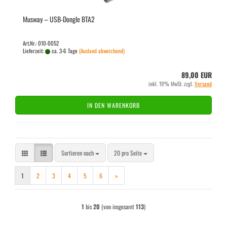
Mus­way – USB-​Don­gle BTA2
Art.Nr.: 010-0052
Lieferzeit:
ca. 3-6 Tage
(Ausland abweichend)
89,00 EUR
inkl. 19% MwSt. zzgl.
Versand
IN DEN WARENKORB
Sortieren nach
pro Seite
Sortieren nach
20 pro Seite
1
2
3
4
5
6
»
1
bis
20
(von insgesamt
113
)