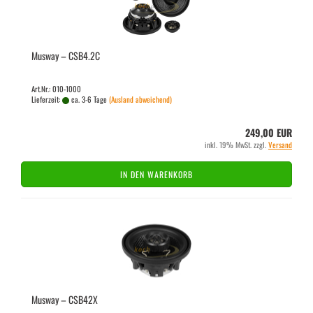
Mus­way – CSB4.2C
Art.Nr.: 010-1000
Lieferzeit:
ca. 3-6 Tage
(Ausland abweichend)
249,00 EUR
inkl. 19% MwSt. zzgl.
Versand
IN DEN WARENKORB
Mus­way – CSB42X