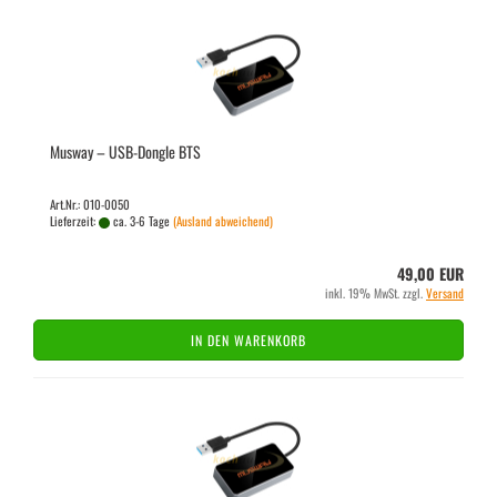
Mus­way – USB-​Don­gle BTS
Art.Nr.: 010-0050
Lieferzeit:
ca. 3-6 Tage
(Ausland abweichend)
49,00 EUR
inkl. 19% MwSt. zzgl.
Versand
IN DEN WARENKORB