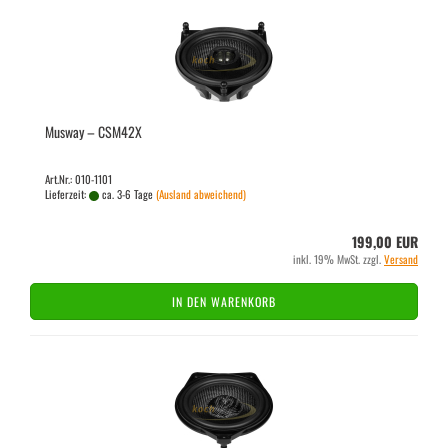
Mus­way – CSM42X
Art.Nr.: 010-1101
Lieferzeit:
ca. 3-6 Tage
(Ausland abweichend)
199,00 EUR
inkl. 19% MwSt. zzgl.
Versand
IN DEN WARENKORB