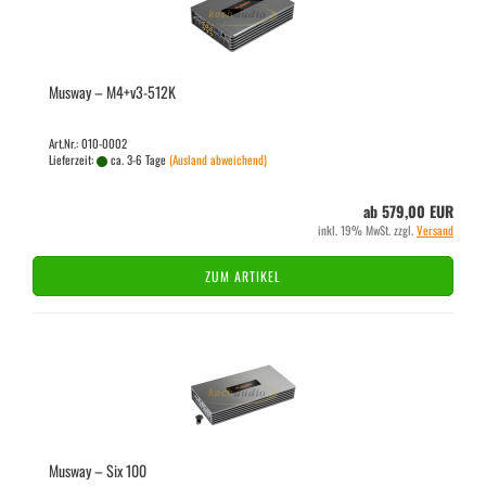
Mus­way – M4+v3-​512K
Art.Nr.: 010-0002
Lieferzeit:
ca. 3-6 Tage
(Ausland abweichend)
ab 579,00 EUR
inkl. 19% MwSt. zzgl.
Versand
ZUM ARTIKEL
Mus­way – Six 100