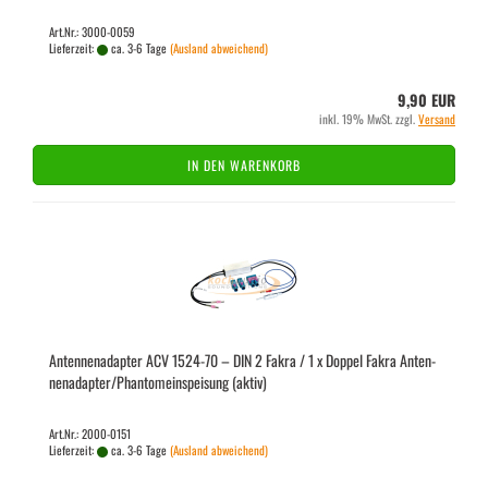
Art.Nr.: 3000-0059
Lieferzeit:
ca. 3-6 Tage
(Ausland abweichend)
9,90 EUR
inkl. 19% MwSt. zzgl.
Versand
IN DEN WARENKORB
An­ten­nen­ad­ap­ter ACV 1524-​70 – DIN 2 Fakra / 1 x Dop­pel Fakra An­ten­
nen­ad­ap­ter/Phan­tom­ein­spei­sung (aktiv)
Art.Nr.: 2000-0151
Lieferzeit:
ca. 3-6 Tage
(Ausland abweichend)