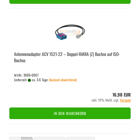
An­ten­nen­ad­ap­ter ACV 1521-​22 – Doppel-​​FAKRA (Z) Buch­se auf ISO-​
Buch­se.
Art.Nr.: 3000-0067
Lieferzeit:
ca. 3-6 Tage
(Ausland abweichend)
16,90 EUR
inkl. 19% MwSt. zzgl.
Versand
IN DEN WARENKORB