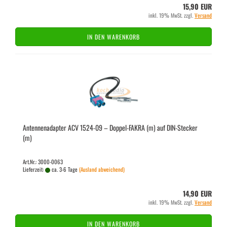
15,90 EUR
inkl. 19% MwSt. zzgl.
Versand
IN DEN WARENKORB
An­ten­nen­ad­ap­ter ACV 1524-​09 – Doppel-​​FAKRA (m) auf DIN-​Ste­cker
(m)
Art.Nr.: 3000-0063
Lieferzeit:
ca. 3-6 Tage
(Ausland abweichend)
14,90 EUR
inkl. 19% MwSt. zzgl.
Versand
IN DEN WARENKORB