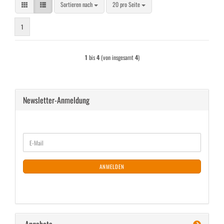
Sortieren nach
pro Seite
Sortieren nach
20 pro Seite
1
1
bis
4
(von insgesamt
4
)
Newsletter-Anmeldung
WEITER
E-
ZUR
Mail
NEWSLETTER-
ANMELDUNG
ANMELDEN