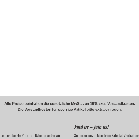
Alle Preise beinhalten die gesetzliche MwSt. von 19% zzgl. Versandkosten.
Die Versandkosten für sperrige Artikel bitte extra erfragen.
Find us – join us!
 bei uns oberste Priorität. Daher arbeiten wir
Sie finden uns in Mannheim Käfertal. Zentral aus