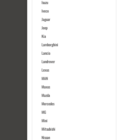
Isuzu
Iveco
Jaguar
Jeep
Kia
Lamborghini
Lancia
Landrover
Lexus
MAN
Maxus
Mazda
Mercedes
MG
Mini
Mitsubishi
Nissan