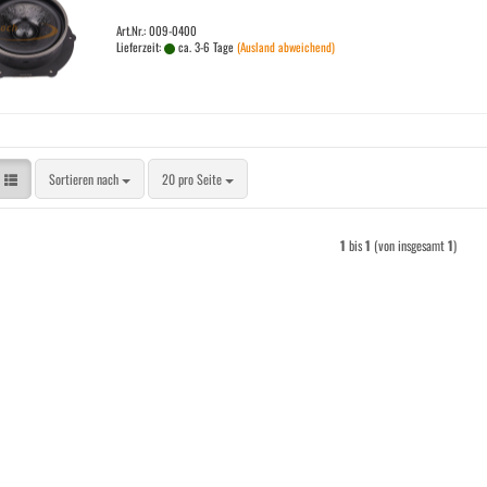
Art.Nr.: 009-0400
Lieferzeit:
ca. 3-6 Tage
(Ausland abweichend)
Sortieren nach
pro Seite
Sortieren nach
20 pro Seite
1
bis
1
(von insgesamt
1
)