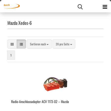
Mazda Xedos-6
Sortieren nach
pro Seite
Sortieren nach
20 pro Seite
1
Radio-​​An­schluss­ad­ap­ter ACV 1173-​02 – Mazda