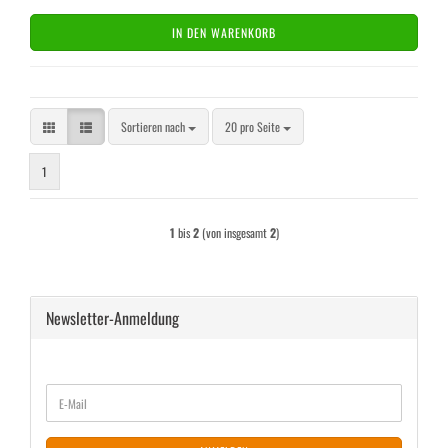
IN DEN WARENKORB
Sortieren nach
pro Seite
Sortieren nach
20 pro Seite
1
1
bis
2
(von insgesamt
2
)
Newsletter-Anmeldung
WEITER
E-
ZUR
Mail
NEWSLETTER-
ANMELDUNG