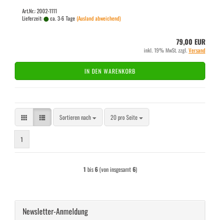
Art.Nr.: 2002-1111
Lieferzeit:
ca. 3-6 Tage
(Ausland abweichend)
79,00 EUR
inkl. 19% MwSt. zzgl.
Versand
IN DEN WARENKORB
Sortieren nach
pro Seite
Sortieren nach
20 pro Seite
1
1
bis
6
(von insgesamt
6
)
Newsletter-Anmeldung