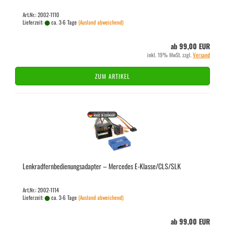
Art.Nr.: 2002-1110
Lieferzeit:
ca. 3-6 Tage
(Ausland abweichend)
ab 99,00 EUR
inkl. 19% MwSt. zzgl.
Versand
ZUM ARTIKEL
Lenk­rad­fern­be­die­nungs­ad­ap­ter – Mer­ce­des E-​Klas­se/CLS/SLK
Art.Nr.: 2002-1114
Lieferzeit:
ca. 3-6 Tage
(Ausland abweichend)
ab 99,00 EUR