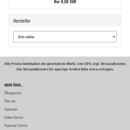
Nur 9,50 EUR
Hersteller
Alle Preise beinhalten die gesetzliche MwSt. von 19% zzgl. Versandkosten.
Die Versandkosten für sperrige Artikel bitte extra erfragen.
MEHR ÜBER...
Öffnungzeiten
Über uns
Impressum
Einbau-Service
Reparatur-Service