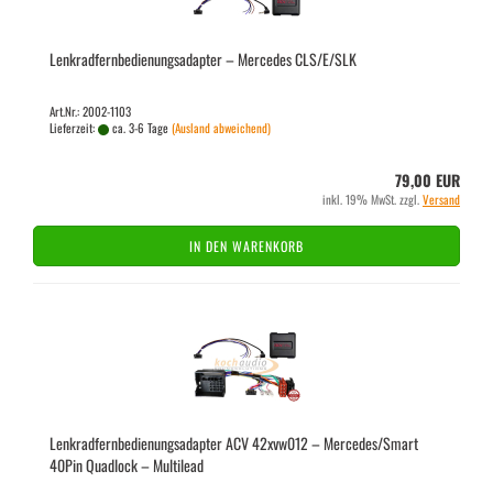
Lenk­rad­fern­be­die­nungs­ad­ap­ter – Mer­ce­des CLS/E/SLK
Art.Nr.: 2002-1103
Lieferzeit:
ca. 3-6 Tage
(Ausland abweichend)
79,00 EUR
inkl. 19% MwSt. zzgl.
Versand
IN DEN WARENKORB
Lenk­rad­fern­be­die­nungs­ad­ap­ter ACV 42xvw012 – Mer­ce­des/Smart
40Pin Quad­lock – Mul­ti­lead