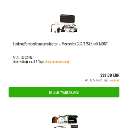
Lenk­rad­fern­be­die­nungs­ad­ap­ter – Mer­ce­des CLS/E/SLK mit MOST
Art.Nr.: 2002-1127
Lieferzeit:
ca. 3-6 Tage
(Ausland abweichend)
339,00 EUR
inkl. 19% MwSt. zzgl.
Versand
IN DEN WARENKORB