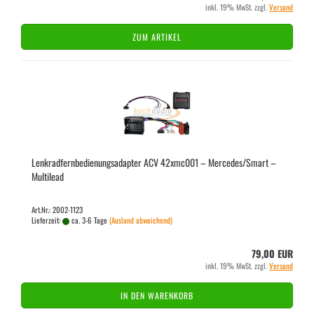
inkl. 19% MwSt. zzgl.
Versand
ZUM ARTIKEL
Lenk­rad­fern­be­die­nungs­ad­ap­ter ACV 42xmc001 – Mer­ce­des/Smart –
Mul­ti­lead
Art.Nr.: 2002-1123
Lieferzeit:
ca. 3-6 Tage
(Ausland abweichend)
79,00 EUR
inkl. 19% MwSt. zzgl.
Versand
IN DEN WARENKORB