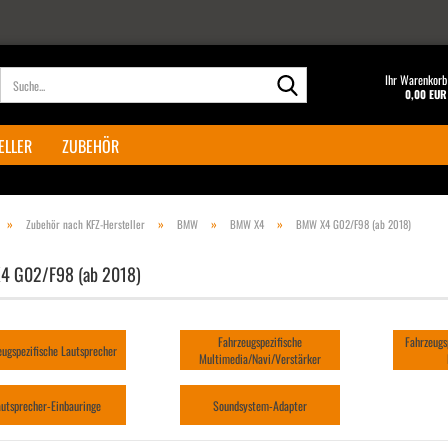
Suche...
Ihr Warenkorb
0,00 EUR
ELLER
ZUBEHÖR
»
»
»
»
Zubehör nach KFZ-Hersteller
BMW
BMW X4
BMW X4 G02/F98 (ab 2018)
4 G02/F98 (ab 2018)
Fahrzeugspezifische
Fahrzeugs
eugspezifische Lautsprecher
Multimedia/Navi/Verstärker
autsprecher-Einbauringe
Soundsystem-Adapter