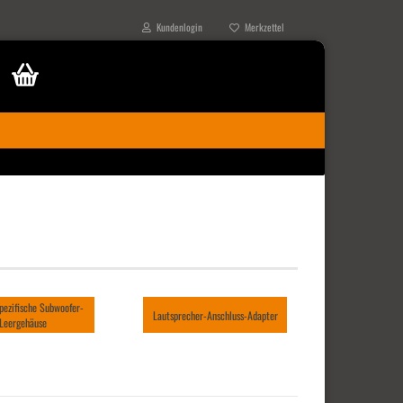
Kundenlogin
Merkzettel
pezifische Subwoofer-
Lautsprecher-Anschluss-Adapter
Leergehäuse