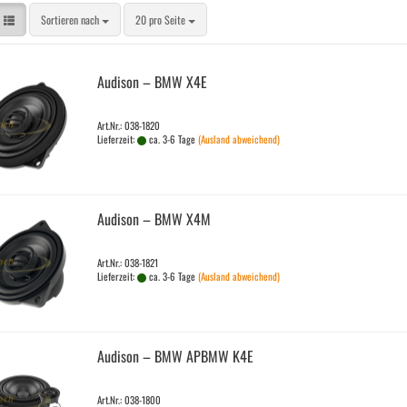
Sortieren nach
pro Seite
Sortieren nach
20 pro Seite
Audi­son – BMW X4E
Art.Nr.: 038-1820
Lieferzeit:
ca. 3-6 Tage
(Ausland abweichend)
Audi­son – BMW X4M
Art.Nr.: 038-1821
Lieferzeit:
ca. 3-6 Tage
(Ausland abweichend)
Audi­son – BMW APBMW K4E
Art.Nr.: 038-1800