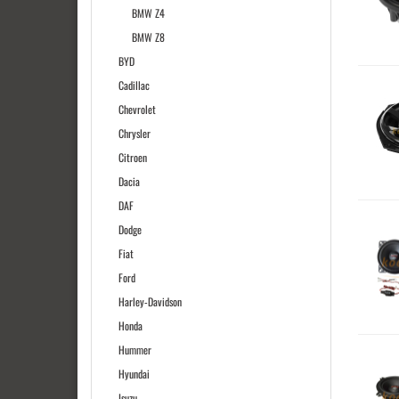
BMW Z4
BMW Z8
BYD
Cadillac
Chevrolet
Chrysler
Citroen
Dacia
DAF
Dodge
Fiat
Ford
Harley-Davidson
Honda
Hummer
Hyundai
Isuzu