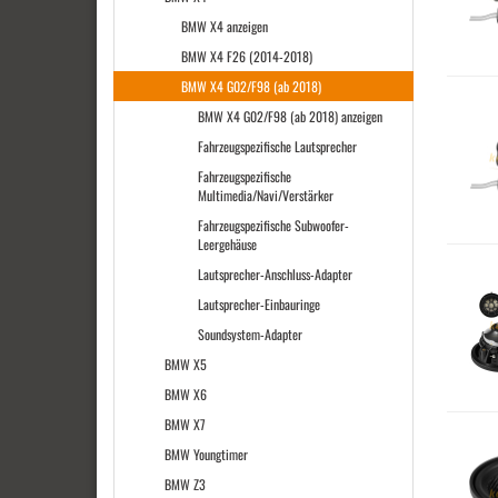
BMW X4 anzeigen
BMW X4 F26 (2014-2018)
BMW X4 G02/F98 (ab 2018)
BMW X4 G02/F98 (ab 2018) anzeigen
Fahrzeugspezifische Lautsprecher
Fahrzeugspezifische
Multimedia/Navi/Verstärker
Fahrzeugspezifische Subwoofer-
Leergehäuse
Lautsprecher-Anschluss-Adapter
Lautsprecher-Einbauringe
Soundsystem-Adapter
BMW X5
BMW X6
BMW X7
BMW Youngtimer
BMW Z3