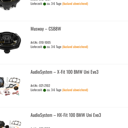
Lieferzeit:
ca. 3-6 Tage
(Ausland abweichend)
Mus­way – CSB8W
Art.Nr.: 010-1005
Lieferzeit:
ca. 3-6 Tage
(Ausland abweichend)
Au­dio­Sys­tem – X-Fit 100 BMW Uni Evo3
Art.Nr.: 021-2102
Lieferzeit:
ca. 3-6 Tage
(Ausland abweichend)
Au­dio­Sys­tem – HX-​Fit 100 BMW Uni Evo3