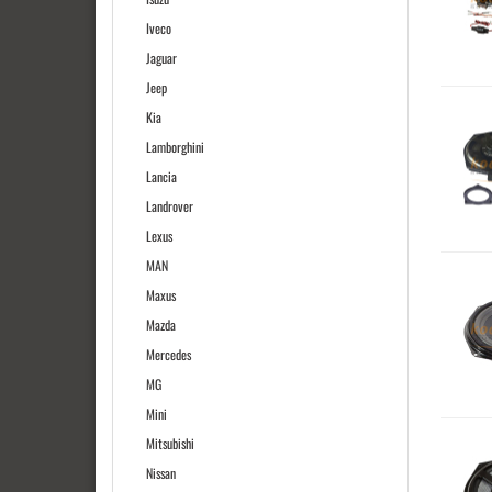
Iveco
Jaguar
Jeep
Kia
Lamborghini
Lancia
Landrover
Lexus
MAN
Maxus
Mazda
Mercedes
MG
Mini
Mitsubishi
Nissan