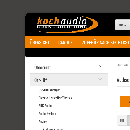
Alle
ÜBERSICHT
CAR-HIFI
ZUBEHÖR NACH KFZ-HERST
Startseite
Übersicht
Audiso
Car-Hifi
Car-Hifi anzeigen
Diverse Hersteller/Chassis
ARC Audio
Audio-System
Audison
Audison anzeigen