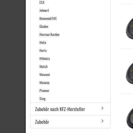
ESX
Jehnert
Kenwood/JVC
Gladen
Harman Kardon
Helix
Hertz
Hifonics
Match
Mosconi
Musway
Pioneer
Steg
Zubehör nach KFZ-Hersteller
Zubehör