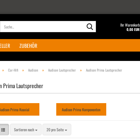
Suche...
Ihr Warenkorb
0,00 EUR
ELLER
ZUBEHÖR
»
»
»
»
Car-Hifi
Audison
Audison Lautsprecher
Audison Prima Lautsprecher
n Prima Lautsprecher
Audison Prima Koaxial
Audison Prima Komponenten
Sortieren nach
pro Seite
Sortieren nach
20 pro Seite