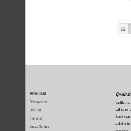
Qualität
MEHR ÜBER...
Öffnungzeiten
Qualität hat
seit Jahren 
Über uns
Szene zusam
Impressum
sich dies im
Einbau-Service
bemerkbar.