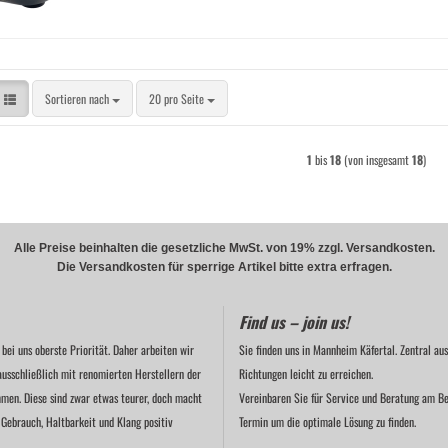
Sortieren nach
pro Seite
Sortieren nach
20 pro Seite
1
bis
18
(von insgesamt
18
)
Alle Preise beinhalten die gesetzliche MwSt. von 19% zzgl. Versandkosten.
Die Versandkosten für sperrige Artikel bitte extra erfragen.
Find us – join us!
 bei uns oberste Priorität. Daher arbeiten wir
Sie finden uns in Mannheim Käfertal. Zentral aus
ausschließlich mit renomierten Herstellern der
Richtungen leicht zu erreichen.
men. Diese sind zwar etwas teurer, doch macht
Vereinbaren Sie für Service und Beratung am Be
 Gebrauch, Haltbarkeit und Klang positiv
Termin um die optimale Lösung zu finden.