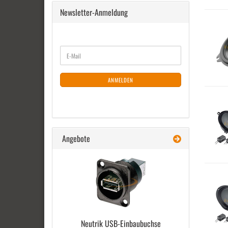
Newsletter-Anmeldung
WEITER
E-
ZUR
Mail
NEWSLETTER-
ANMELDUNG
ANMELDEN
Angebote
Neu­trik USB-​Einbaubuchse