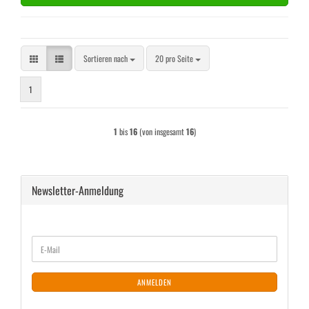
Sortieren nach
pro Seite
Sortieren nach
20 pro Seite
1
1
bis
16
(von insgesamt
16
)
Newsletter-Anmeldung
WEITER
E-
ZUR
Mail
NEWSLETTER-
ANMELDUNG
ANMELDEN