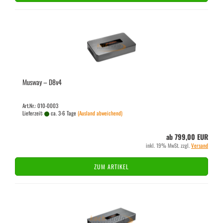
Mus­way – D8v4
Art.Nr.: 010-0003
Lieferzeit:
ca. 3-6 Tage
(Ausland abweichend)
ab 799,00 EUR
inkl. 19% MwSt. zzgl.
Versand
ZUM ARTIKEL