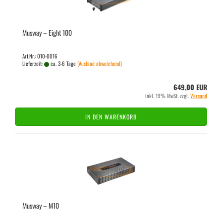
Mus­way – Eight 100
Art.Nr.: 010-0016
Lieferzeit:
ca. 3-6 Tage
(Ausland abweichend)
649,00 EUR
inkl. 19% MwSt. zzgl.
Versand
IN DEN WARENKORB
Mus­way – M10