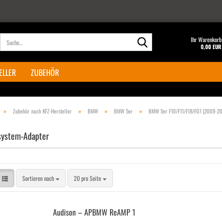
Suche...
Ihr Warenkorb
0,00 EUR
ELLER
ZUBEHÖR
»
»
»
»
Zubehör nach KFZ-Hersteller
BMW
BMW 5er
BMW 5er F10/F11/F18/F07 (2009-20
ystem-Adapter
Sortieren nach
pro Seite
Sortieren nach
20 pro Seite
Audi­son – APBMW ReAMP 1