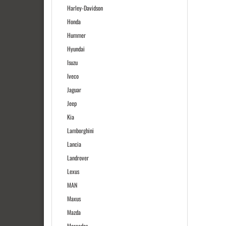
Harley-Davidson
Honda
Hummer
Hyundai
Isuzu
Iveco
Jaguar
Jeep
Kia
Lamborghini
Lancia
Landrover
Lexus
MAN
Maxus
Mazda
Mercedes