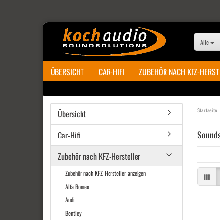
Alle
ÜBERSICHT
CAR-HIFI
ZUBEHÖR NACH KFZ-HERST
Startseite
Übersicht
Sounds
Car-Hifi
Zubehör nach KFZ-Hersteller
Zubehör nach KFZ-Hersteller anzeigen
Alfa Romeo
Audi
Bentley