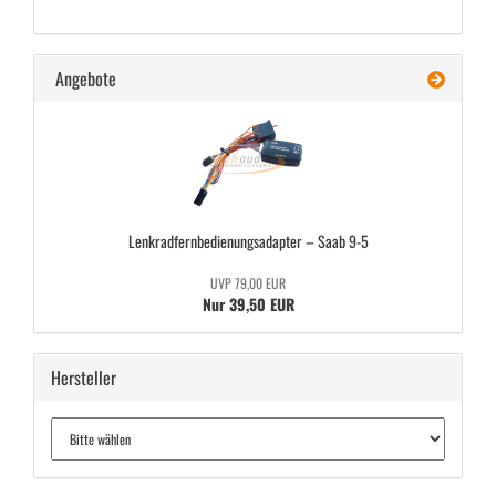
Angebote
Lenk­rad­fern­be­die­nungs­ad­ap­ter – Saab 9-5
UVP 79,00 EUR
Nur 39,50 EUR
Hersteller