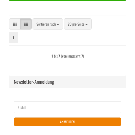
Sortieren nach
pro Seite
Sortieren nach
20 pro Seite
1
1
bis
7
(von insgesamt
7
)
Newsletter-Anmeldung
WEITER
E-
ZUR
Mail
NEWSLETTER-
ANMELDUNG
ANMELDEN