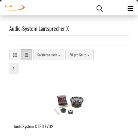
Audio-System Lautsprecher X
Sortieren nach
pro Seite
Sortieren nach
20 pro Seite
1
Au­dio­Sys­tem X 130 EVO2