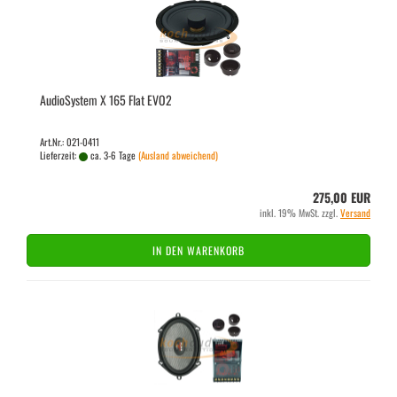
Au­dio­Sys­tem X 165 Flat EVO2
Art.Nr.: 021-0411
Lieferzeit:
ca. 3-6 Tage
(Ausland abweichend)
275,00 EUR
inkl. 19% MwSt. zzgl.
Versand
IN DEN WARENKORB