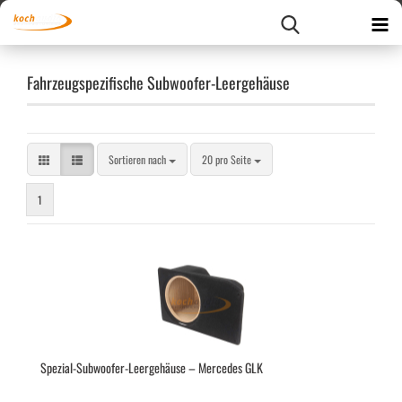
Fahrzeugspezifische Subwoofer-Leergehäuse
Sortieren nach
pro Seite
Sortieren nach
20 pro Seite
1
Spezial-​​Subwoofer-​Leergehäuse – Mer­ce­des GLK