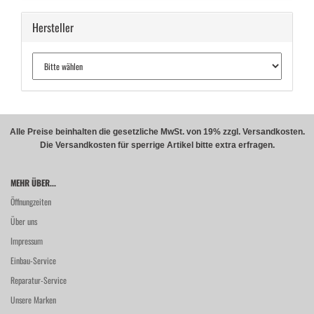
Hersteller
Alle Preise beinhalten die gesetzliche MwSt. von 19% zzgl. Versandkosten.
Die Versandkosten für sperrige Artikel bitte extra erfragen.
MEHR ÜBER...
Öffnungzeiten
Über uns
Impressum
Einbau-Service
Reparatur-Service
Unsere Marken