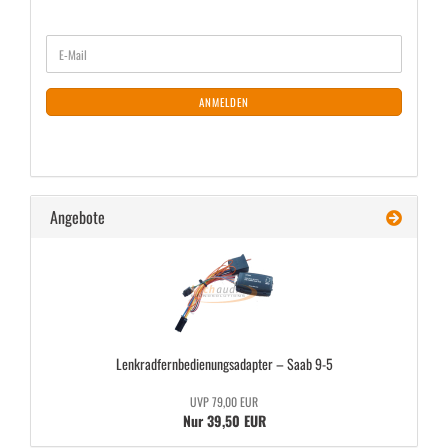
WEITER
E-
ZUR
Mail
NEWSLETTER-
ANMELDUNG
ANMELDEN
Angebote
Lenk­rad­fern­be­die­nungs­ad­ap­ter – Saab 9-5
UVP 79,00 EUR
Nur 39,50 EUR