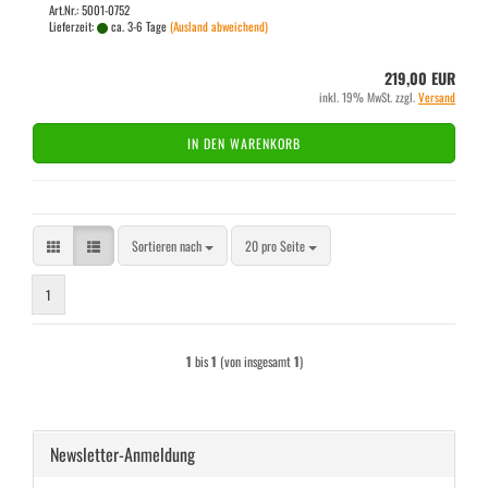
Art.Nr.: 5001-0752
Lieferzeit:
ca. 3-6 Tage
(Ausland abweichend)
219,00 EUR
inkl. 19% MwSt. zzgl.
Versand
IN DEN WARENKORB
Sortieren nach
pro Seite
Sortieren nach
20 pro Seite
1
1
bis
1
(von insgesamt
1
)
Newsletter-Anmeldung