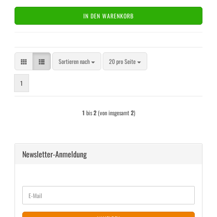
IN DEN WARENKORB
Sortieren nach
pro Seite
Sortieren nach
20 pro Seite
1
1
bis
2
(von insgesamt
2
)
Newsletter-Anmeldung
WEITER
E-
ZUR
Mail
NEWSLETTER-
ANMELDUNG