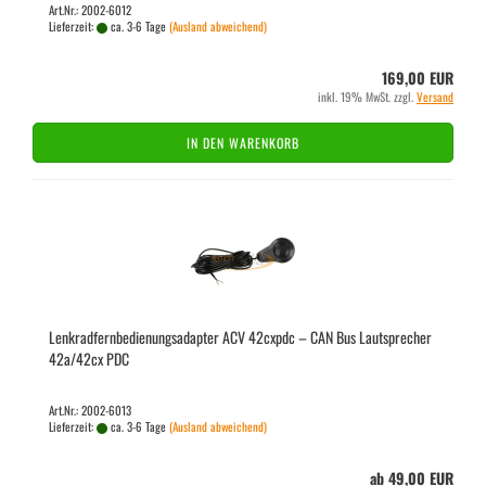
Art.Nr.: 2002-6012
Lieferzeit:
ca. 3-6 Tage
(Ausland abweichend)
169,00 EUR
inkl. 19% MwSt. zzgl.
Versand
IN DEN WARENKORB
Lenk­rad­fern­be­die­nungs­ad­ap­ter ACV 42cxpdc – CAN Bus Laut­spre­cher
42a/42cx PDC
Art.Nr.: 2002-6013
Lieferzeit:
ca. 3-6 Tage
(Ausland abweichend)
ab 49,00 EUR