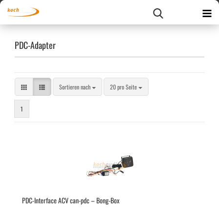
PDC-Adapter
Sortieren nach
pro Seite
Sortieren nach
20 pro Seite
1
PDC-​In­ter­face ACV can-​pdc – Bong-​Box