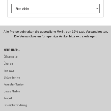
Alle Preise beinhalten die gesetzliche MwSt. von 19% zzgl. Versandkosten.
Die Versandkosten für sperrige Artikel bitte extra erfragen.
MEHR ÜBER...
Öffnungzeiten
Über uns
Impressum
Einbau-Service
Reparatur-Service
Unsere Marken
Kontakt
Datenschutzerklärung