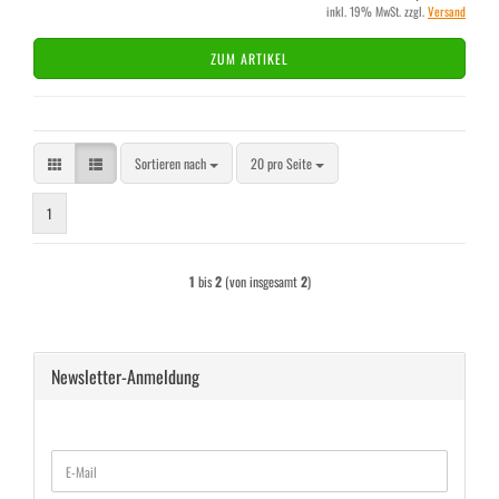
inkl. 19% MwSt. zzgl.
Versand
ZUM ARTIKEL
Sortieren nach
pro Seite
Sortieren nach
20 pro Seite
1
1
bis
2
(von insgesamt
2
)
Newsletter-Anmeldung
WEITER
E-
ZUR
Mail
NEWSLETTER-