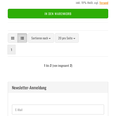
inkl. 19% MwSt. zzgl.
Versand
IN DEN WARENKORB
Sortieren nach
pro Seite
Sortieren nach
20 pro Seite
1
1
bis
2
(von insgesamt
2
)
Newsletter-Anmeldung
WEITER
E-
ZUR
Mail
NEWSLETTER-