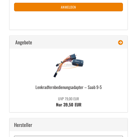
ANMELDUNG
ANMELDEN
Angebote
Lenk­rad­fern­be­die­nungs­ad­ap­ter – Saab 9-5
UVP 79,00 EUR
Nur 39,50 EUR
Hersteller