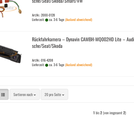
sche/Seat/Skoda/Smart/VW
Art.Nr.: 2000-0128
Lieferzeit:
ca. 3-6 Tage
(Ausland abweichend)
Rück­fahr­ka­me­ra – Dy­na­vin CAMBH-​​MQ002HD Lite – Aud
sche/Seat/Skoda
Art.Nr.: 016-4208
Lieferzeit:
ca. 3-6 Tage
(Ausland abweichend)
Sortieren nach
pro Seite
Sortieren nach
20 pro Seite
1
bis
2
(von insgesamt
2
)