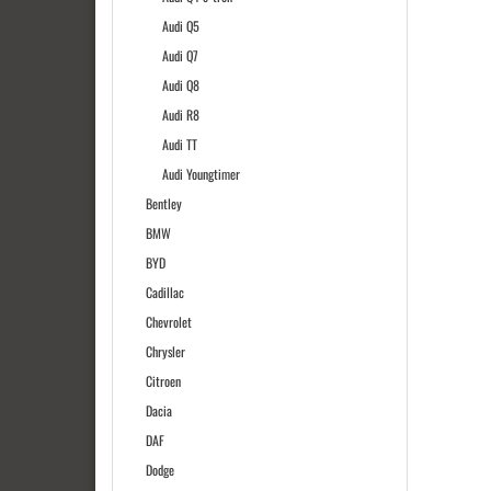
Audi Q5
Audi Q7
Audi Q8
Audi R8
Audi TT
Audi Youngtimer
Bentley
BMW
BYD
Cadillac
Chevrolet
Chrysler
Citroen
Dacia
DAF
Dodge