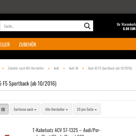
Suche...
Ihr Warenkorb
0,00 EUR
ELLER
ZUBEHÖR
»
»
»
»
Zubehör nach KFZ-Hersteller
Audi
Audi A5
Audi A5 F5 Sportback (ab 10/2016)
5 F5 Sportback (ab 10/2016)
Sortieren nach
pro Seite
Sortieren nach
Alle Hersteller
20 pro Seite
T-​Ka­bel­satz ACV 57-​1325 – Audi/Por­