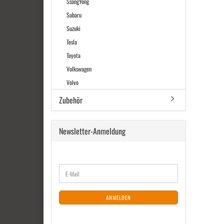
SsangYong
Subaru
Suzuki
Tesla
Toyota
Volkswagen
Volvo
Zubehör
Newsletter-Anmeldung
WEITER
E-
ZUR
Mail
NEWSLETTER-
ANMELDUNG
ANMELDEN