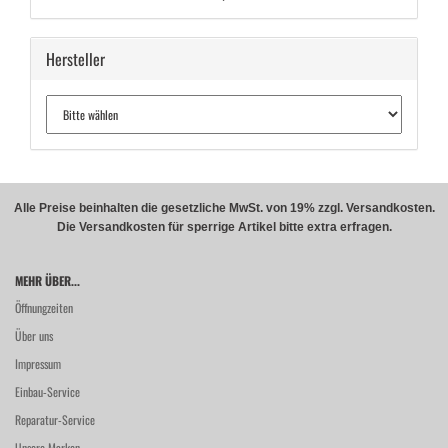
Hersteller
Alle Preise beinhalten die gesetzliche MwSt. von 19% zzgl. Versandkosten.
Die Versandkosten für sperrige Artikel bitte extra erfragen.
MEHR ÜBER...
Öffnungzeiten
Über uns
Impressum
Einbau-Service
Reparatur-Service
Unsere Marken