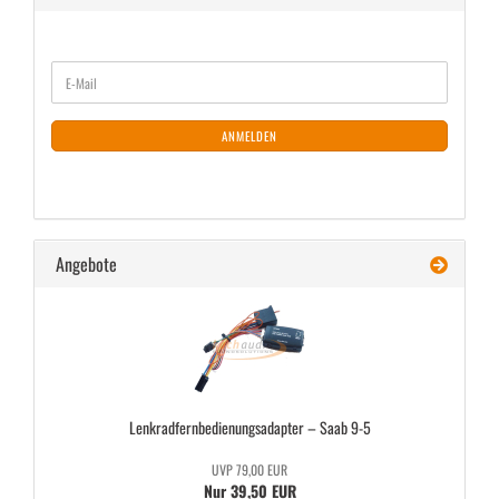
WEITER
E-
ZUR
Mail
NEWSLETTER-
ANMELDUNG
ANMELDEN
Angebote
Lenk­rad­fern­be­die­nungs­ad­ap­ter – Saab 9-5
UVP 79,00 EUR
Nur 39,50 EUR