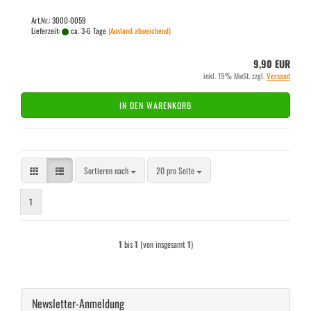
Art.Nr.: 3000-0059
Lieferzeit:
ca. 3-6 Tage
(Ausland abweichend)
9,90 EUR
inkl. 19% MwSt. zzgl.
Versand
IN DEN WARENKORB
Sortieren nach
pro Seite
Sortieren nach
20 pro Seite
1
1
bis
1
(von insgesamt
1
)
Newsletter-Anmeldung