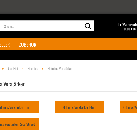
Suche...
Ihr Warenkorb
0,00 EUR
ELLER
ZUBEHÖR
»
»
»
Car-Hifi
Hifonics
Hifonics Verstärker
cs Verstärker
ifonics Verstärker Juno
Hifonics Verstärker Pluto
Hifonics V
ics Verstärker Zeus Street