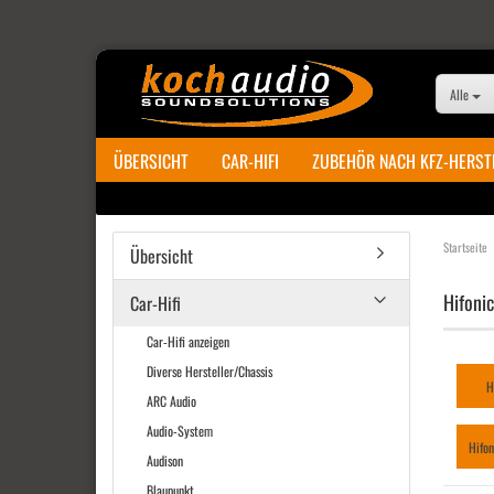
Alle
ÜBERSICHT
CAR-HIFI
ZUBEHÖR NACH KFZ-HERST
Startseite
Übersicht
Hifoni
Car-Hifi
Car-Hifi anzeigen
Diverse Hersteller/Chassis
H
ARC Audio
Audio-System
Hifon
Audison
Blaupunkt