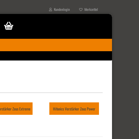
Kundenlogin
Merkzettel
erstärker Zeus Extreme
Hifonics Verstärker Zeus Power