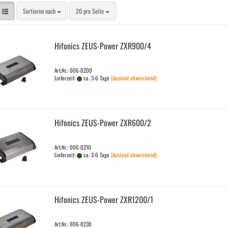
Sortieren nach
pro Seite
Sortieren nach
20 pro Seite
Hi­fo­nics ZEUS-​Power ZXR900/4
Art.Nr.: 006-0200
Lieferzeit:
ca. 3-6 Tage
(Ausland abweichend)
Hi­fo­nics ZEUS-​Power ZXR600/2
Art.Nr.: 006-0210
Lieferzeit:
ca. 3-6 Tage
(Ausland abweichend)
Hi­fo­nics ZEUS-​Power ZXR1200/1
Art.Nr.: 006-0230