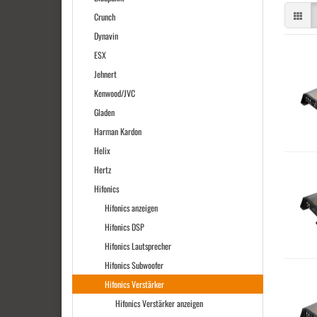
Crunch
Dynavin
ESX
Jehnert
Kenwood/JVC
Gladen
Harman Kardon
Helix
Hertz
Hifonics
Hifonics anzeigen
Hifonics DSP
Hifonics Lautsprecher
Hifonics Subwoofer
Hifonics Verstärker
Hifonics Verstärker anzeigen