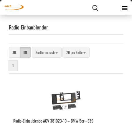
Radio-Einbaublenden
Sortieren nach
pro Seite
Sortieren nach
20 pro Seite
1
Radio-​​Ein­bau­blen­de ACV 381023-​​10 – BMW 5er - E39