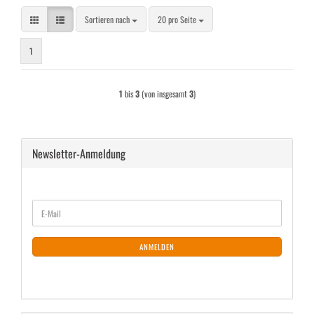
Sortieren nach
pro Seite
Sortieren nach
20 pro Seite
1
1
bis
3
(von insgesamt
3
)
Newsletter-Anmeldung
WEITER
E-
ZUR
Mail
NEWSLETTER-
ANMELDUNG
ANMELDEN