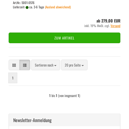
Art.Nr.: 5001-0576
Lieferzeit:
ca. 3-6 Tage
(Ausland abweichend)
ab 279,00 EUR
inkl. 19% MwSt. zzgl.
Versand
ZUM ARTIKEL
Sortieren nach
pro Seite
Sortieren nach
20 pro Seite
1
1
bis
1
(von insgesamt
1
)
Newsletter-Anmeldung