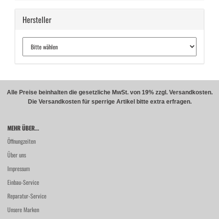
Hersteller
Alle Preise beinhalten die gesetzliche MwSt. von 19% zzgl. Versandkosten.
Die Versandkosten für sperrige Artikel bitte extra erfragen.
MEHR ÜBER...
Öffnungzeiten
Über uns
Impressum
Einbau-Service
Reparatur-Service
Unsere Marken