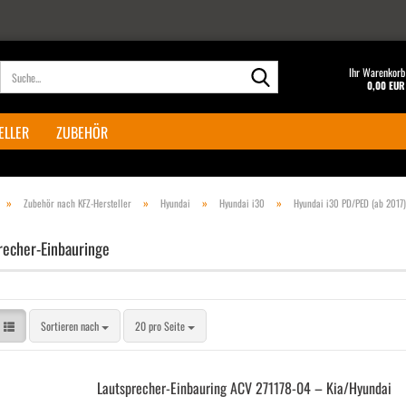
Suche...
Ihr Warenkorb
0,00 EUR
ELLER
ZUBEHÖR
»
»
»
»
Zubehör nach KFZ-Hersteller
Hyundai
Hyundai i30
Hyundai i30 PD/PED (ab 2017)
recher-Einbauringe
Sortieren nach
pro Seite
Sortieren nach
20 pro Seite
Lautsprecher-​​Ein­bau­ring ACV 271178-​​04 – Kia/Hyundai