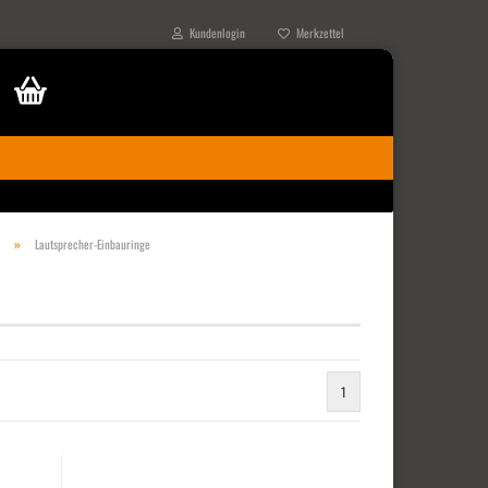
Kundenlogin
Merkzettel
»
Lautsprecher-Einbauringe
1