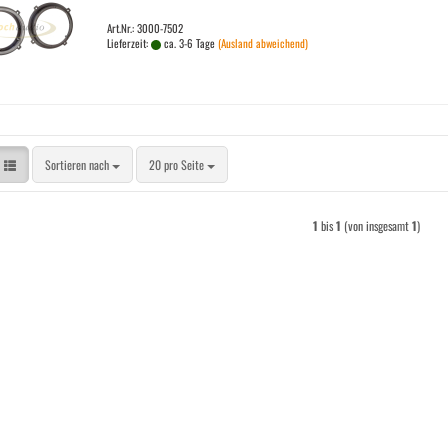
Art.Nr.: 3000-7502
Lieferzeit:
ca. 3-6 Tage
(Ausland abweichend)
Sortieren nach
pro Seite
Sortieren nach
20 pro Seite
1
bis
1
(von insgesamt
1
)