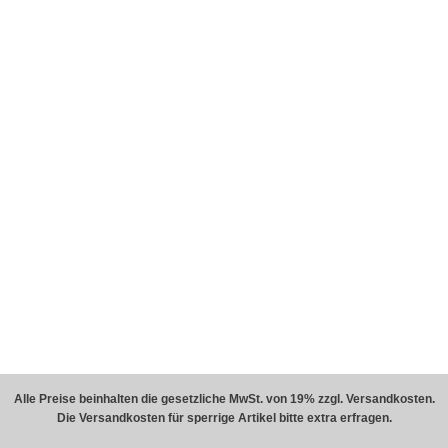
Alle Preise beinhalten die gesetzliche MwSt. von 19% zzgl. Versandkosten.
Die Versandkosten für sperrige Artikel bitte extra erfragen.