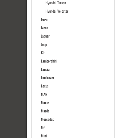
Hyundai Tucson
Hyundai Veloster
Isuzu
Iveco
Jaguar
Jeep
Kia
Lamborghini
Lancia
Landrover
Lexus
MAN
Maxus
Mazda
Mercedes
MG
Mini