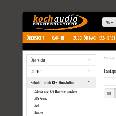
Alle
ÜBERSICHT
CAR-HIFI
ZUBEHÖR NACH KFZ-HERST
Startseite
Übersicht
Lautsp
Car-Hifi
Zubehör nach KFZ-Hersteller
Zubehör nach KFZ-Hersteller anzeigen
Alfa Romeo
Audi
Bentley