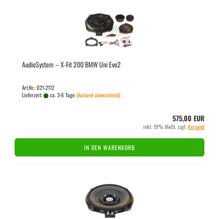
Au­dio­Sys­tem – X-Fit 200 BMW Uni Evo2
Art.Nr.: 021-2112
Lieferzeit:
ca. 3-6 Tage
(Ausland abweichend)
575,00 EUR
inkl. 19% MwSt. zzgl.
Versand
IN DEN WARENKORB