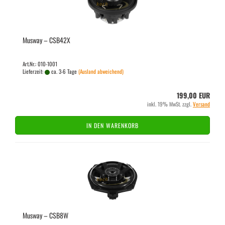
Mus­way – CSB42X
Art.Nr.: 010-1001
Lieferzeit:
ca. 3-6 Tage
(Ausland abweichend)
199,00 EUR
inkl. 19% MwSt. zzgl.
Versand
IN DEN WARENKORB
Mus­way – CSB8W