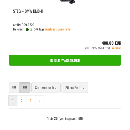
STEG – BMW BM8-​II
Art.Nr.: 009-0320
Lieferzeit:
ca. 3-6 Tage
(Ausland abweichend)
480,00 EUR
inkl. 19% MwSt. zzgl.
Versand
IN DEN WARENKORB
Sortieren nach
pro Seite
Sortieren nach
20 pro Seite
1
2
3
»
1
bis
20
(von insgesamt
56
)