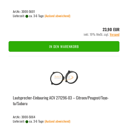
Art.Nr.: 3000-5601
Lieferzeit:
ca. 3-6 Tage
(Ausland abweichend)
23,90 EUR
inkl. 19% MwSt. zzgl.
Versand
IN DEN WARENKORB
Lautsprecher-​​Ein­bau­ring ACV 271296-​​03 – Ci­tro­en/Peu­geot/To­yo­
ta/Sub­a­ru
Art.Nr.: 3000-5064
Lieferzeit:
ca. 3-6 Tage
(Ausland abweichend)