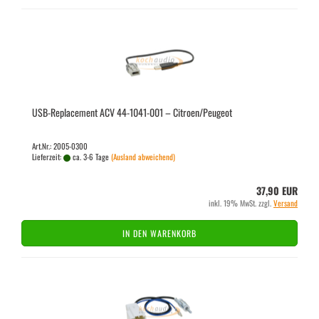
USB-​Re­pla­ce­ment ACV 44-​1041-​001 – Ci­tro­en/Peu­geot
Art.Nr.: 2005-0300
Lieferzeit:
ca. 3-6 Tage
(Ausland abweichend)
37,90 EUR
inkl. 19% MwSt. zzgl.
Versand
IN DEN WARENKORB