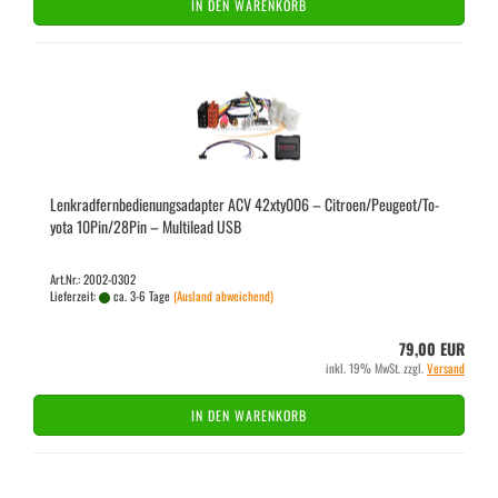
IN DEN WARENKORB
Lenk­rad­fern­be­die­nungs­ad­ap­ter ACV 42xty006 – Ci­tro­en/Peu­geot/To­
yo­ta 10Pin/28Pin – Mul­ti­lead USB
Art.Nr.: 2002-0302
Lieferzeit:
ca. 3-6 Tage
(Ausland abweichend)
79,00 EUR
inkl. 19% MwSt. zzgl.
Versand
IN DEN WARENKORB