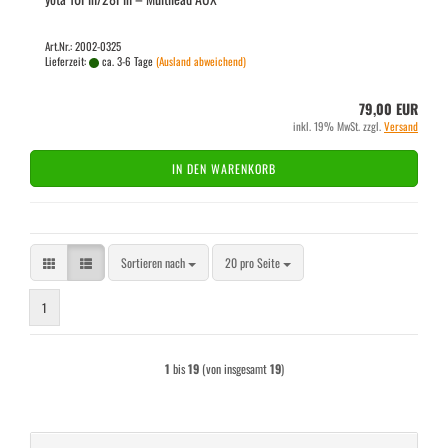
Art.Nr.: 2002-0325
Lieferzeit:
ca. 3-6 Tage
(Ausland abweichend)
79,00 EUR
inkl. 19% MwSt. zzgl.
Versand
IN DEN WARENKORB
Sortieren nach
pro Seite
Sortieren nach
20 pro Seite
1
1
bis
19
(von insgesamt
19
)