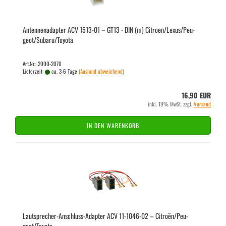
An­ten­nen­ad­ap­ter ACV 1513-​01 – GT13 - DIN (m) Ci­tro­en/Lexus/Peu­
geot/Sub­a­ru/To­yo­ta
Art.Nr.: 2000-2070
Lieferzeit:
ca. 3-6 Tage
(Ausland abweichend)
16,90 EUR
inkl. 19% MwSt. zzgl.
Versand
IN DEN WARENKORB
Lautsprecher-​​Anschluss-​Adapter ACV 11-​1046-​02 – Citroën/Peu­
geot/To­yo­ta