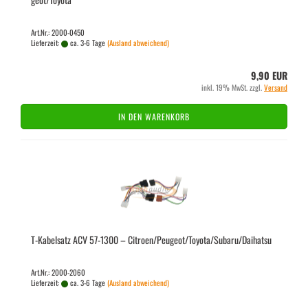
Art.Nr.: 2000-0450
Lieferzeit:
ca. 3-6 Tage
(Ausland abweichend)
9,90 EUR
inkl. 19% MwSt. zzgl.
Versand
IN DEN WARENKORB
T-​Ka­bel­satz ACV 57-​1300 – Ci­tro­en/Peu­geot/To­yo­ta/Sub­a­ru/Daihatsu
Art.Nr.: 2000-2060
Lieferzeit:
ca. 3-6 Tage
(Ausland abweichend)