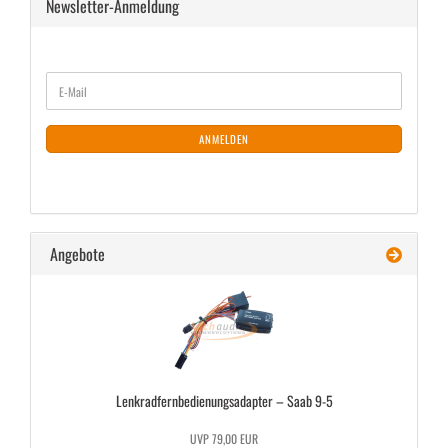
Newsletter-Anmeldung
WEITER
E-
ZUR
Mail
NEWSLETTER-
ANMELDUNG
ANMELDEN
Angebote
Lenk­rad­fern­be­die­nungs­ad­ap­ter – Saab 9-5
UVP 79,00 EUR