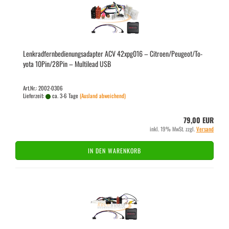
Lenk­rad­fern­be­die­nungs­ad­ap­ter ACV 42xpg016 – Ci­tro­en/Peu­geot/To­
yo­ta 10Pin/28Pin – Mul­ti­lead USB
Art.Nr.: 2002-0306
Lieferzeit:
ca. 3-6 Tage
(Ausland abweichend)
79,00 EUR
inkl. 19% MwSt. zzgl.
Versand
IN DEN WARENKORB