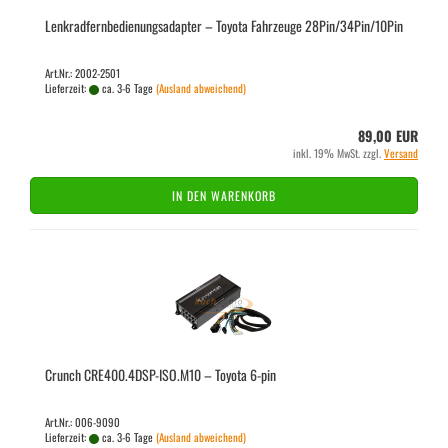
Lenk­rad­fern­be­die­nungs­ad­ap­ter – To­yo­ta Fahr­zeu­ge 28Pin/34Pin/10Pin
Art.Nr.: 2002-2501
Lieferzeit:
ca. 3-6 Tage
(Ausland abweichend)
89,00 EUR
inkl. 19% MwSt. zzgl.
Versand
IN DEN WARENKORB
Crunch CRE400.4DSP-​ISO.M10 – To­yo­ta 6-pin
Art.Nr.: 006-9090
Lieferzeit:
ca. 3-6 Tage
(Ausland abweichend)