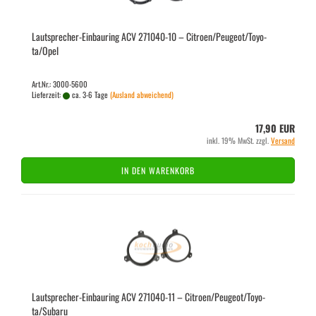
Lautsprecher-​​Ein­bau­ring ACV 271040-​​10 – Ci­tro­en/Peu­geot/To­yo­
ta/Opel
Art.Nr.: 3000-5600
Lieferzeit:
ca. 3-6 Tage
(Ausland abweichend)
17,90 EUR
inkl. 19% MwSt. zzgl.
Versand
IN DEN WARENKORB
Lautsprecher-​​Ein­bau­ring ACV 271040-​​11 – Ci­tro­en/Peu­geot/To­yo­
ta/Sub­a­ru