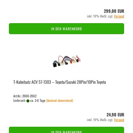
299,00 EUR
inkl. 19% MwSt. zzgl.
Versand
IN DEN WARENKORB
T-​Ka­bel­satz ACV 57-​1303 – To­yo­ta/Su­zu­ki 28Pin/10Pin To­yo­ta
Art.Nr.: 2000-2062
Lieferzeit:
ca. 3-6 Tage
(Ausland abweichend)
24,90 EUR
inkl. 19% MwSt. zzgl.
Versand
IN DEN WARENKORB