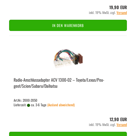
19,90 EUR
inkl. 19% MwSt. zzgl.
Versand
IN DEN WARENKORB
Radio-​​An­schluss­ad­ap­ter ACV 1300-​02 – To­yo­ta/Lexus/Peu­
geot/Scion/Sub­a­ru/Daihatsu
Art.Nr.: 2000-2050
Lieferzeit:
ca. 3-6 Tage
(Ausland abweichend)
12,90 EUR
inkl. 19% MwSt. zzgl.
Versand