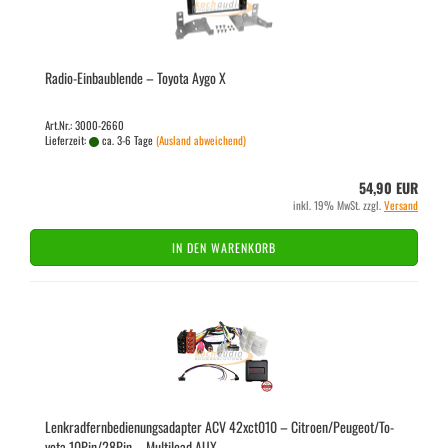
Radio-​​Ein­bau­blen­de – To­yo­ta Aygo X
Art.Nr.: 3000-2660
Lieferzeit:
ca. 3-6 Tage
(Ausland abweichend)
54,90 EUR
inkl. 19% MwSt. zzgl.
Versand
IN DEN WARENKORB
Lenk­rad­fern­be­die­nungs­ad­ap­ter ACV 42xct010 – Ci­tro­en/Peu­geot/To­
yo­ta 10Pin/28Pin – Mul­ti­lead AUX