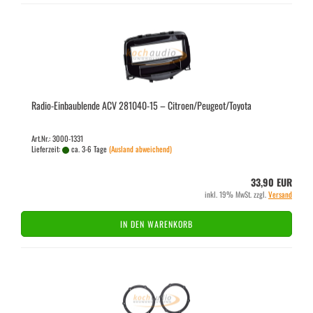
Radio-​​Ein­bau­blen­de ACV 281040-​​15 – Ci­tro­en/Peu­geot/To­yo­ta
Art.Nr.: 3000-1331
Lieferzeit:
ca. 3-6 Tage
(Ausland abweichend)
33,90 EUR
inkl. 19% MwSt. zzgl.
Versand
IN DEN WARENKORB