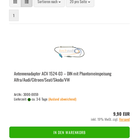
Sortieren nach
pro Seite
Sortieren nach
20 pro Seite
1
An­ten­nen­ad­ap­ter ACV 1524-​03 – DIN mit Phan­tom­ein­spei­sung
Alfra/Audi/Ci­tro­en/Seat/Skoda/VW
Art.Nr.: 3000-0059
Lieferzeit:
ca. 3-6 Tage
(Ausland abweichend)
9,90 EUR
inkl. 19% MwSt. zzgl.
Versand
IN DEN WARENKORB