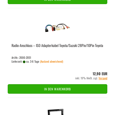
Radio-​​An­schluss – ISO Ad­ap­ter­ka­bel To­yo­ta/Su­zu­ki 28Pin/10Pin To­yo­ta
Art.Nr.: 2000-2051
Lieferzeit:
ca. 3-6 Tage
(Ausland abweichend)
12,90 EUR
inkl. 19% MwSt. zzgl.
Versand
IN DEN WARENKORB