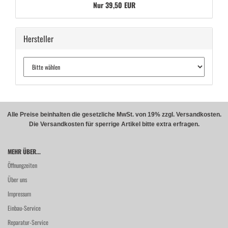
Nur 39,50 EUR
Hersteller
Alle Preise beinhalten die gesetzliche MwSt. von 19% zzgl. Versandkosten.
Die Versandkosten für sperrige Artikel bitte extra erfragen.
MEHR ÜBER...
Öffnungzeiten
Über uns
Impressum
Einbau-Service
Reparatur-Service