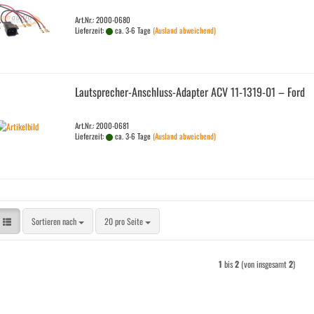
Art.Nr.: 2000-0680
Lieferzeit:
ca. 3-6 Tage
(Ausland abweichend)
Lautsprecher-​​Anschluss-​Adapter ACV 11-​1319-​01 – Ford
Art.Nr.: 2000-0681
Lieferzeit:
ca. 3-6 Tage
(Ausland abweichend)
Sortieren nach
pro Seite
Sortieren nach
20 pro Seite
1
bis
2
(von insgesamt
2
)