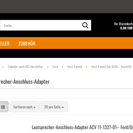
Suche...
Ihr Warenkorb
0,00 EUR
ELLER
ZUBEHÖR
»
»
»
»
Zubehör nach KFZ-Hersteller
Ford
Ford Transit
Ford Transit (ab 2018 – Facelift)
recher-Anschluss-Adapter
Sortieren nach
pro Seite
Sortieren nach
20 pro Seite
Lautsprecher-​​Anschluss-​Adapter ACV 11-​1327-​01– Ford/O