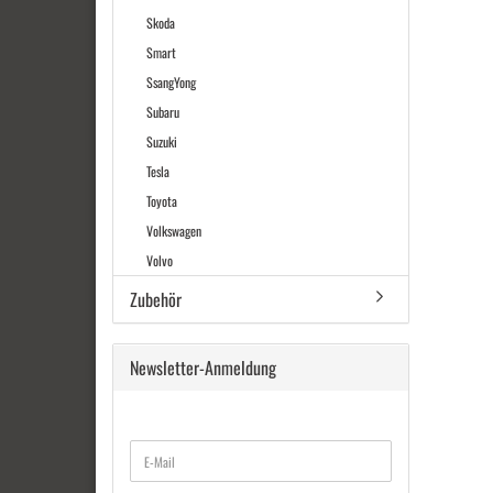
Skoda
Smart
SsangYong
Subaru
Suzuki
Tesla
Toyota
Volkswagen
Volvo
Zubehör
Newsletter-Anmeldung
WEITER
E-
ZUR
Mail
NEWSLETTER-