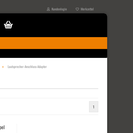
Kundenlogin
Merkzettel
»
Lautsprecher-Anschluss-Adapter
1
pel