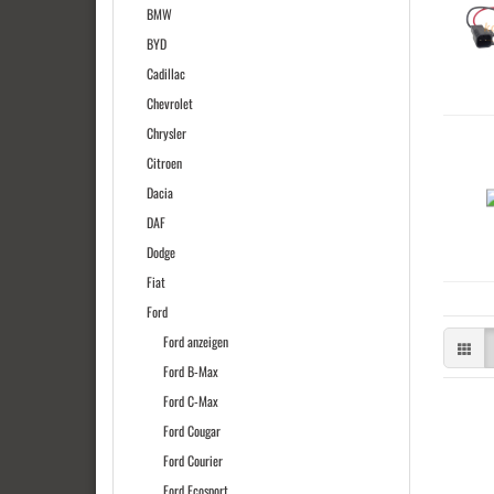
BMW
BYD
Cadillac
Chevrolet
Chrysler
Citroen
Dacia
DAF
Dodge
Fiat
Ford
Ford anzeigen
Ford B-Max
Ford C-Max
Ford Cougar
Ford Courier
Ford Ecosport