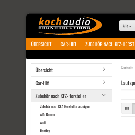
Alle
ÜBERSICHT
CAR-HIFI
ZUBEHÖR NACH KFZ-HERST
Startseite
Übersicht
Lautsp
Car-Hifi
Zubehör nach KFZ-Hersteller
Zubehör nach KFZ-Hersteller anzeigen
Alfa Romeo
Audi
Bentley