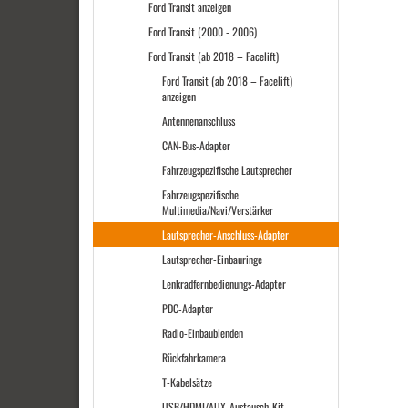
Ford Transit anzeigen
Ford Transit (2000 - 2006)
Ford Transit (ab 2018 – Facelift)
Ford Transit (ab 2018 – Facelift)
anzeigen
Antennenanschluss
CAN-Bus-Adapter
Fahrzeugspezifische Lautsprecher
Fahrzeugspezifische
Multimedia/Navi/Verstärker
Lautsprecher-Anschluss-Adapter
Lautsprecher-Einbauringe
Lenkradfernbedienungs-Adapter
PDC-Adapter
Radio-Einbaublenden
Rückfahrkamera
T-Kabelsätze
USB/HDMI/AUX-Austausch-Kit