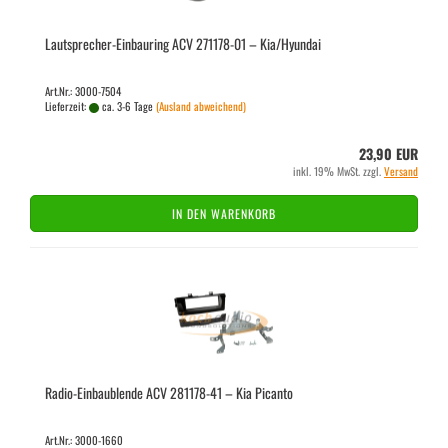
Lautsprecher-​​Ein­bau­ring ACV 271178-​​01 – Kia/Hyundai
Art.Nr.: 3000-7504
Lieferzeit:
ca. 3-6 Tage
(Ausland abweichend)
23,90 EUR
inkl. 19% MwSt. zzgl.
Versand
IN DEN WARENKORB
Radio-​​Ein­bau­blen­de ACV 281178-​​41 – Kia Pi­can­to
Art.Nr.: 3000-1660