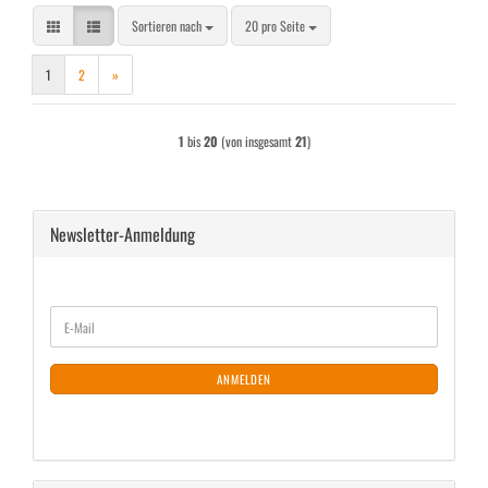
Sortieren nach
pro Seite
Sortieren nach
20 pro Seite
1
2
»
1
bis
20
(von insgesamt
21
)
Newsletter-Anmeldung
WEITER
E-
ZUR
Mail
NEWSLETTER-
ANMELDUNG
ANMELDEN