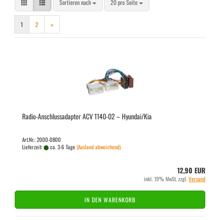
Sortieren nach
pro Seite
Sortieren nach
20 pro Seite
1
2
»
Radio-​​An­schluss­ad­ap­ter ACV 1140-​02 – Hyundai/Kia
Art.Nr.: 2000-0800
Lieferzeit:
ca. 3-6 Tage
(Ausland abweichend)
12,90 EUR
inkl. 19% MwSt. zzgl.
Versand
IN DEN WARENKORB