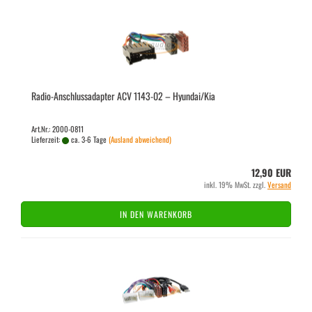
Radio-​​An­schluss­ad­ap­ter ACV 1143-​02 – Hyundai/Kia
Art.Nr.: 2000-0811
Lieferzeit:
ca. 3-6 Tage
(Ausland abweichend)
12,90 EUR
inkl. 19% MwSt. zzgl.
Versand
IN DEN WARENKORB