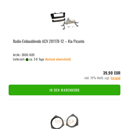
Radio-​​Ein­bau­blen­de ACV 281178-​​12 – Kia Pi­can­to
Art.Nr.: 3000-1681
Lieferzeit:
ca. 3-6 Tage
(Ausland abweichend)
39,90 EUR
inkl. 19% MwSt. zzgl.
Versand
IN DEN WARENKORB