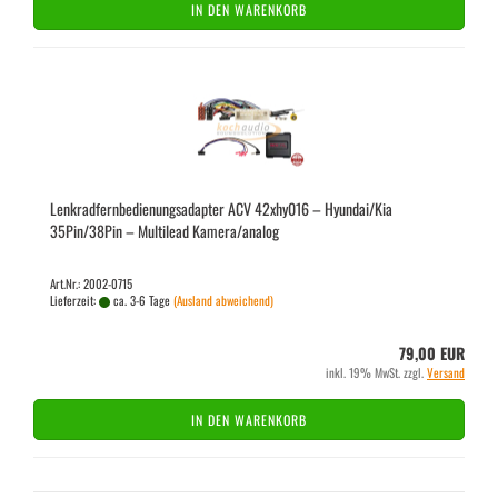
IN DEN WARENKORB
Lenk­rad­fern­be­die­nungs­ad­ap­ter ACV 42xhy016 – Hyundai/Kia
35Pin/38Pin – Mul­ti­lead Ka­me­ra/ana­log
Art.Nr.: 2002-0715
Lieferzeit:
ca. 3-6 Tage
(Ausland abweichend)
79,00 EUR
inkl. 19% MwSt. zzgl.
Versand
IN DEN WARENKORB