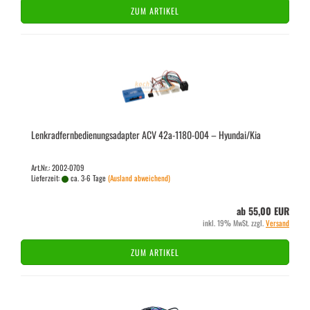
ZUM ARTIKEL
Lenk­rad­fern­be­die­nungs­ad­ap­ter ACV 42a-​1180-​004 – Hyundai/Kia
Art.Nr.: 2002-0709
Lieferzeit:
ca. 3-6 Tage
(Ausland abweichend)
ab 55,00 EUR
inkl. 19% MwSt. zzgl.
Versand
ZUM ARTIKEL