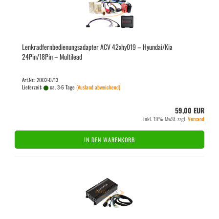
Lenk­rad­fern­be­die­nungs­ad­ap­ter ACV 42xhy019 – Hyundai/Kia
24Pin/18Pin – Mul­ti­lead
Art.Nr.: 2002-0713
Lieferzeit:
ca. 3-6 Tage
(Ausland abweichend)
59,00 EUR
inkl. 19% MwSt. zzgl.
Versand
IN DEN WARENKORB