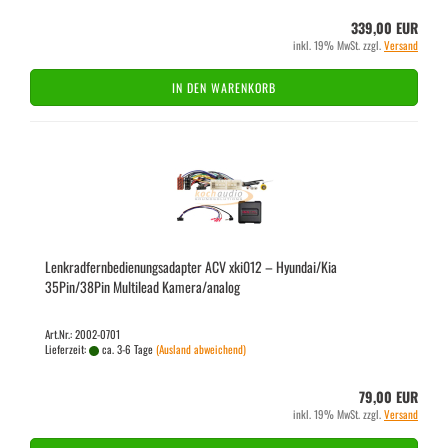
339,00 EUR
inkl. 19% MwSt. zzgl.
Versand
IN DEN WARENKORB
Lenk­rad­fern­be­die­nungs­ad­ap­ter ACV xki012 – Hyundai/Kia
35Pin/38Pin Mul­ti­lead Ka­me­ra/ana­log
Art.Nr.: 2002-0701
Lieferzeit:
ca. 3-6 Tage
(Ausland abweichend)
79,00 EUR
inkl. 19% MwSt. zzgl.
Versand