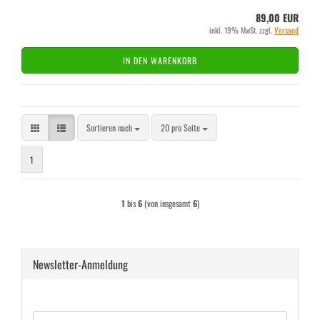
89,00 EUR
inkl. 19% MwSt. zzgl.
Versand
IN DEN WARENKORB
Sortieren nach
pro Seite
Sortieren nach
20 pro Seite
1
1
bis
6
(von insgesamt
6
)
Newsletter-Anmeldung
WEITER