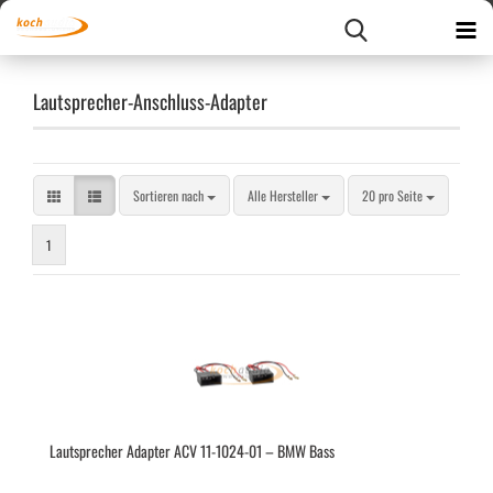
Lautsprecher-Anschluss-Adapter
Sortieren nach
pro Seite
Sortieren nach
Alle Hersteller
20 pro Seite
1
Laut­spre­cher Ad­ap­ter ACV 11-​1024-​01 – BMW Bass