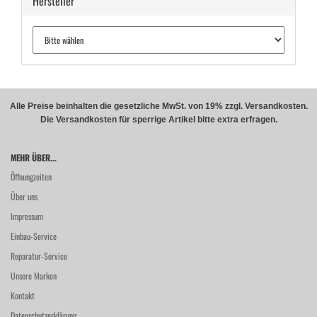
Hersteller
Alle Preise beinhalten die gesetzliche MwSt. von 19% zzgl. Versandkosten.
Die Versandkosten für sperrige Artikel bitte extra erfragen.
MEHR ÜBER...
Öffnungzeiten
Über uns
Impressum
Einbau-Service
Reparatur-Service
Unsere Marken
Kontakt
Datenschutzerklärung