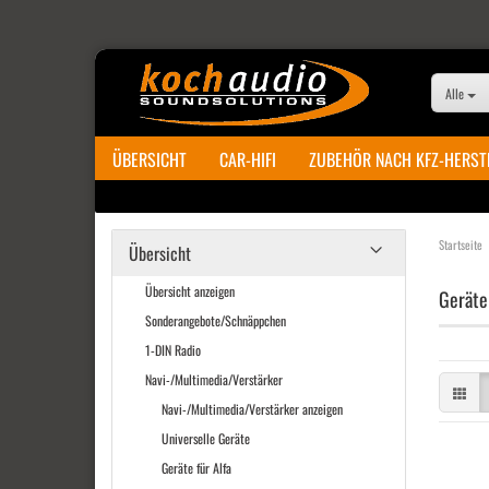
Alle
ÜBERSICHT
CAR-HIFI
ZUBEHÖR NACH KFZ-HERST
Startseite
Übersicht
Übersicht anzeigen
Geräte 
Sonderangebote/Schnäppchen
1-DIN Radio
Navi-/Multimedia/Verstärker
Navi-/Multimedia/Verstärker anzeigen
Universelle Geräte
Geräte für Alfa