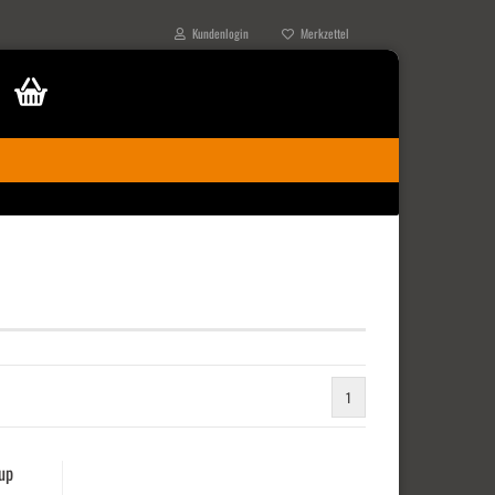
Kundenlogin
Merkzettel
1
up