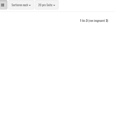
Sortieren nach
pro Seite
Sortieren nach
20 pro Seite
1
bis
3
(von insgesamt
3
)