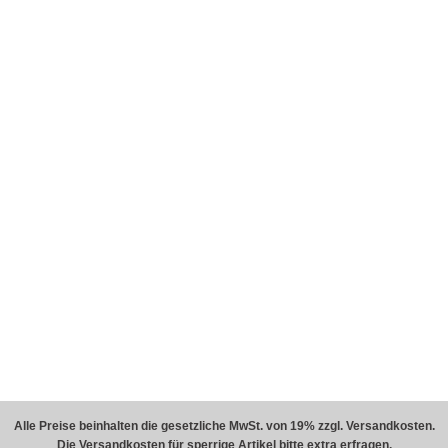
Alle Preise beinhalten die gesetzliche MwSt. von 19% zzgl. Versandkosten.
Die Versandkosten für sperrige Artikel bitte extra erfragen.