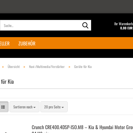
Suche...
Ihr Warenkorb
0,00 EUR
ELLER
ZUBEHÖR
»
»
»
Übersicht
Navi-/Multimedia/Verstärker
Geräte für Kia
für Kia
Sortieren nach
pro Seite
Sortieren nach
20 pro Seite
Crunch CRE400.4DSP-​ISO.M8 – Kia & Hyundai Motor Gro