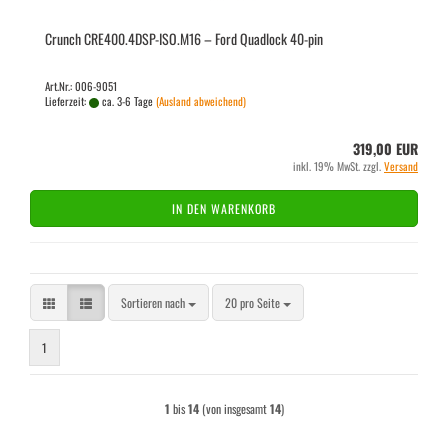
Crunch CRE400.4DSP-​ISO.M16 – Ford Quad­lock 40-​pin
Art.Nr.: 006-9051
Lieferzeit:
ca. 3-6 Tage
(Ausland abweichend)
319,00 EUR
inkl. 19% MwSt. zzgl.
Versand
IN DEN WARENKORB
Sortieren nach
pro Seite
Sortieren nach
20 pro Seite
1
1
bis
14
(von insgesamt
14
)