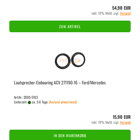
54,90 EUR
inkl. 19% MwSt. zzgl.
Versand
ZUM ARTIKEL
Lautsprecher-​​Ein­bau­ring ACV 271190-​​16 – Ford/Mer­ce­des
Art.Nr.: 3000-5103
Lieferzeit:
ca. 3-6 Tage
(Ausland abweichend)
15,90 EUR
inkl. 19% MwSt. zzgl.
Versand
IN DEN WARENKORB