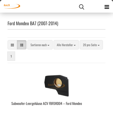
Ford Mondeo BA7 (2007-2014)
Sortieren nach
pro Seite
Sortieren nach
Alle Hersteller
20 pro Seite
1
Subwoofer-​​Leer­ge­häu­se ACV FBFORD04 – Ford Mon­deo