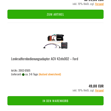
inkl. 19% MwSt. zzgl.
Versand
ZUM ARTIKEL
Lenk­rad­fern­be­die­nungs­ad­ap­ter ACV 42xfo002 – Ford
Art.Nr.: 2002-0505
Lieferzeit:
ca. 3-6 Tage
(Ausland abweichend)
49,00 EUR
inkl. 19% MwSt. zzgl.
Versand
IN DEN WARENKORB