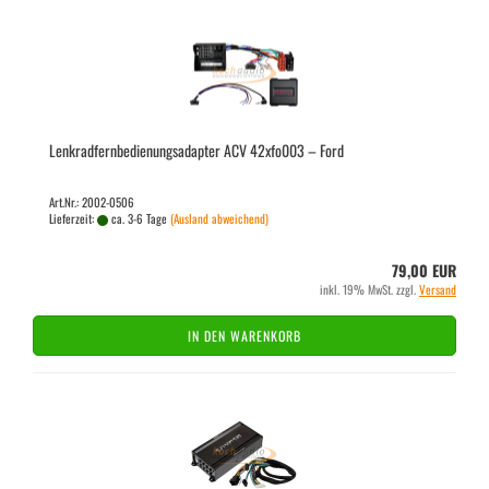
Lenk­rad­fern­be­die­nungs­ad­ap­ter ACV 42xfo003 – Ford
Art.Nr.: 2002-0506
Lieferzeit:
ca. 3-6 Tage
(Ausland abweichend)
79,00 EUR
inkl. 19% MwSt. zzgl.
Versand
IN DEN WARENKORB