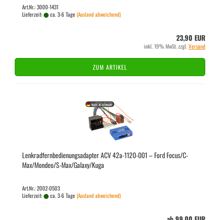
Art.Nr.: 3000-1431
Lieferzeit:
ca. 3-6 Tage
(Ausland abweichend)
23,90 EUR
inkl. 19% MwSt. zzgl.
Versand
ZUM ARTIKEL
Lenk­rad­fern­be­die­nungs­ad­ap­ter ACV 42a-​1120-​001 – Ford Focus/C-
Max/Mon­deo/S-Max/Ga­la­xy/Kuga
Art.Nr.: 2002-0503
Lieferzeit:
ca. 3-6 Tage
(Ausland abweichend)
ab 99,00 EUR