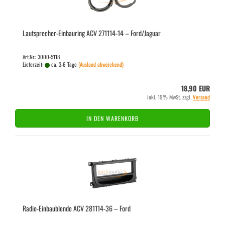
Lautsprecher-​​Ein­bau­ring ACV 271114-​​14 – Ford/Ja­gu­ar
Art.Nr.: 3000-5118
Lieferzeit:
ca. 3-6 Tage
(Ausland abweichend)
18,90 EUR
inkl. 19% MwSt. zzgl.
Versand
IN DEN WARENKORB
Radio-​​Ein­bau­blen­de ACV 281114-​​36 – Ford